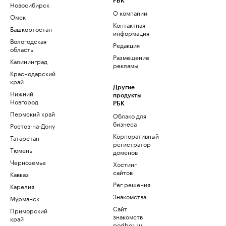
РБК
Новосибирск
О компании
Омск
Контактная
Башкортостан
информация
Вологодская
Редакция
область
Размещение
Калининград
рекламы
Краснодарский
край
Другие
Нижний
продукты
Новгород
РБК
Пермский край
Облако для
бизнеса
Ростов-на-Дону
Корпоративный
Татарстан
регистратор
Тюмень
доменов
Черноземье
Хостинг
сайтов
Кавказ
Рег.решения
Карелия
Знакомства
Мурманск
Сайт
Приморский
знакомств
край
podbor.ru