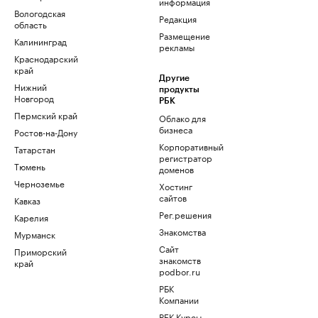
информация
Вологодская
Редакция
область
Размещение
Калининград
рекламы
Краснодарский
край
Другие
Нижний
продукты
Новгород
РБК
Пермский край
Облако для
бизнеса
Ростов-на-Дону
Корпоративный
Татарстан
регистратор
Тюмень
доменов
Черноземье
Хостинг
сайтов
Кавказ
Рег.решения
Карелия
Знакомства
Мурманск
Сайт
Приморский
знакомств
край
podbor.ru
РБК
Компании
РБК Курсы