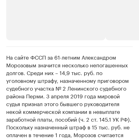
На сайте ФССП за 61-летним Александром
РБК Компании
РБК Компании
Морозовым значится несколько непогашенных
Крупные организации в
Крупнейшие
долгов. Среди них – 14,9 тыс. руб. по
нефтегазовой промышленности
недвижимос
уголовному штрафу, назначенному приговором
Найдите и проверьте данные в каталоге
Посмотрите данные
судебного участка № 2 Ленинского судебного
района Перми. 3 апреля 2019 года мировой
судья признал этого бывшего руководителя
некой коммерческой компании в невыплате
заработной платы, пособий (ч. 2 ст. 145.1 УК РФ).
Поскольку назначенный штраф в 15 тыс. руб. не
оплачен в течение 1 года, Морозов считается