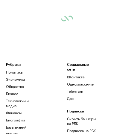
Рубрики
Социальные
сети
Политика
ВКонтакте
Экономика
Одноклассники
Общество
Telegram
Бизнес
Дзен
Технологии и
медиа
Финансы
Подписки
Скрыть баннеры
Биографии
на РБК
База знаний
Подписка на РБК
РБК Образование