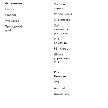
Черноземье
Хостинг
сайтов
Кавказ
Рег.решения
Карелия
Знакомства
Мурманск
Сайт
Приморский
знакомств
край
podbor.ru
РБК
Компании
РБК Курсы
Школа
управления
РБК
РБК
Новости
iOS
Android
AppGallery