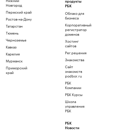
Нижний
продукты
Новгород
РБК
Пермский край
Облако для
бизнеса
Ростов-на-Дону
Корпоративный
Татарстан
регистратор
Тюмень
доменов
Черноземье
Хостинг
сайтов
Кавказ
Рег.решения
Карелия
Знакомства
Мурманск
Сайт
Приморский
знакомств
край
podbor.ru
РБК
Компании
РБК Курсы
Школа
управления
РБК
РБК
Новости