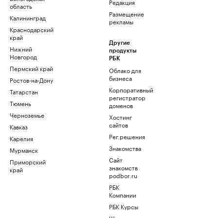
Редакция
область
Размещение
Калининград
рекламы
Краснодарский
край
Другие
Нижний
продукты
Новгород
РБК
Пермский край
Облако для
бизнеса
Ростов-на-Дону
Корпоративный
Татарстан
регистратор
Тюмень
доменов
Черноземье
Хостинг
сайтов
Кавказ
Рег.решения
Карелия
Знакомства
Мурманск
Сайт
Приморский
знакомств
край
podbor.ru
РБК
Компании
РБК Курсы
Школа