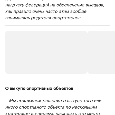
нагрузку федераций на обеспечение выездов,
как правило очень часто этим вообще
занимались родители спортсменов.
РБК Компании
РБК Компании
О выкупе спортивных объектов
Крупнейшие производители и
Страховые к
– Мы принимаем решение о выкупе того или
продавцы медийной продукции
присутствую
иного спортивного объекта по нескольким
Ознакомьтесь с информацией в каталоге
Посмотрите в ката
критериям: во-первых, насколько это место