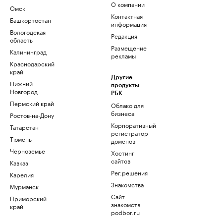
О компании
Омск
Контактная
Башкортостан
информация
Вологодская
Редакция
область
Размещение
Калининград
рекламы
Краснодарский
край
Другие
Нижний
продукты
Новгород
РБК
Пермский край
Облако для
бизнеса
Ростов-на-Дону
Корпоративный
Татарстан
регистратор
Тюмень
доменов
Черноземье
Хостинг
сайтов
Кавказ
Рег.решения
Карелия
Знакомства
Мурманск
Сайт
Приморский
знакомств
край
podbor.ru