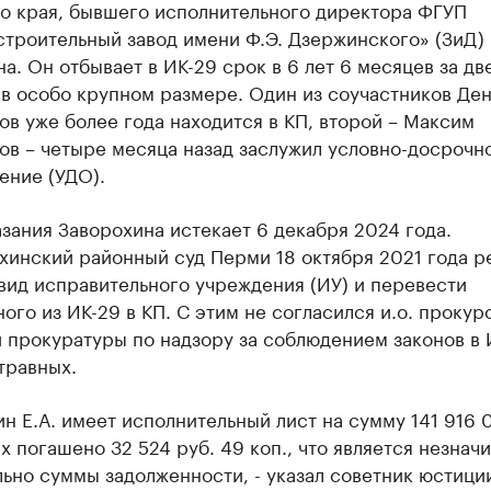
о края, бывшего исполнительного директора ФГУП
троительный завод имени Ф.Э. Дзержинского» (ЗиД) 
а. Он отбывает в ИК-29 срок в 6 лет 6 месяцев за дв
 в особо крупном размере. Один из соучастников Де
в уже более года находится в КП, второй – Максим
ов – четыре месяца назад заслужил условно-досрочн
ение (УДО).
зания Заворохина истекает 6 декабря 2024 года.
хинский районный суд Перми 18 октября 2021 года 
вид исправительного учреждения (ИУ) и перевести
ого из ИК-29 в КП. С этим не согласился и.о. прокур
 прокуратуры по надзору за соблюдением законов в 
травных.
н Е.А. имеет исполнительный лист на сумму 141 916 0
х погашено 32 524 руб. 49 коп., что является незнач
ьно суммы задолженности, - указал советник юстици