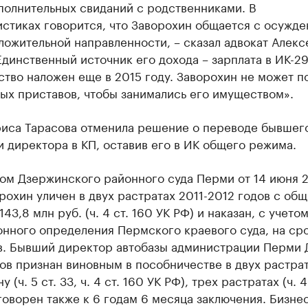
полнительных свиданий с родственниками. В
истиках говорится, что Заворохин общается с осужд
ложительной направленности, – сказал адвокат Алекс
Единственный источник его дохода – зарплата в ИК-29
тво наложен еще в 2015 году. Заворохин не может п
ых приставов, чтобы занимались его имуществом».
риса Тарасова отменила решение о переводе бывшег
и директора в КП, оставив его в ИК общего режима.
ом Дзержинского районного суда Перми от 14 июня 
рохин уличен в двух растратах 2011-2012 годов с об
43,8 млн руб. (ч. 4 ст. 160 УК РФ) и наказан, с учето
нного определения Пермского краевого суда, на сро
в. Бывший директор автобазы администрации Перми 
в признан виновным в пособничестве в двух растра
 (ч. 5 ст. 33, ч. 4 ст. 160 УК РФ), трех растратах (ч. 4
говорен также к 6 годам 6 месяца заключения. Бизне