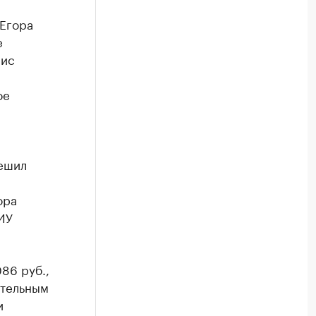
Егора
е
нис
ое
решил
ора
ИУ
86 руб.,
ительным
и