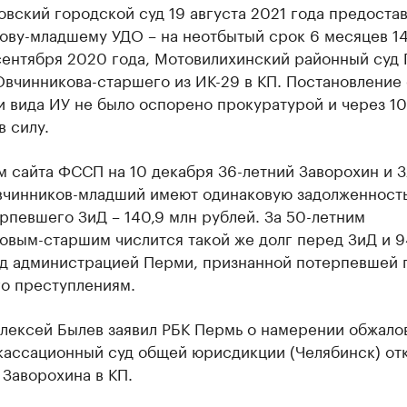
вский городской суд 19 августа 2021 года предоста
 организации в нефтегазовой промышленно
ову-младшему УДО – на неотбытый срок 6 месяцев 14
 сентября 2020 года, Мотовилихинский районный суд
верьте данные в каталоге
вчинникова-старшего из ИК-29 в КП. Постановление 
 вида ИУ не было оспорено прокуратурой и через 10
в силу.
 сайта ФССП на 10 декабря 36-летний Заворохин и 3
вчинников-младший имеют одинаковую задолженность
рпевшего ЗиД – 140,9 млн рублей. За 50-летним
овым-старшим числится такой же долг перед ЗиД и 9
ед администрацией Перми, признанной потерпевшей 
го преступлениям.
лексей Былев заявил РБК Пермь о намерении обжалов
кассационный суд общей юрисдикции (Челябинск) отк
Заворохина в КП.