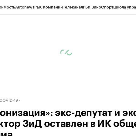
жимость
Autonews
РБК Компании
Телеканал
РБК Вино
Спорт
Школа упра
д
Стиль
Крипто
РБК Бизнес-среда
Дискуссионный клуб
Исследования
К
рагентов
Политика
Экономика
Бизнес
Технологии и медиа
Финансы
Рын
 COVID-19
онизация»: экс-депутат и эк
ктор ЗиД оставлен в ИК общ
има