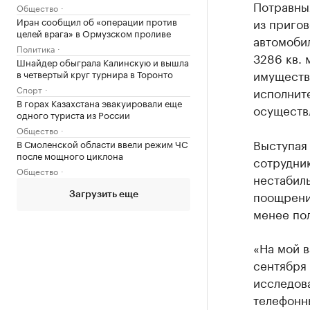
Потравных
Общество
Иран сообщил об «операции против
из пригов
целей врага» в Ормузском проливе
автомобил
Политика
3286 кв. 
Шнайдер обыграла Калинскую и вышла
имущество
в четвертый круг турнира в Торонто
Спорт
исполните
В горах Казахстана эвакуировали еще
осуществ
одного туриста из России
Общество
Выступая 
В Смоленской области ввели режим ЧС
после мощного циклона
сотрудни
Общество
нестабил
поощрени
Загрузить еще
менее пол
«На мой в
сентября 
исследова
телефонн