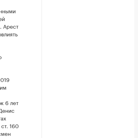
енными
ей
. Арест
овлиять
о
2019
щим
м
к 6 лет
Денис
тах
 ст. 160
смен