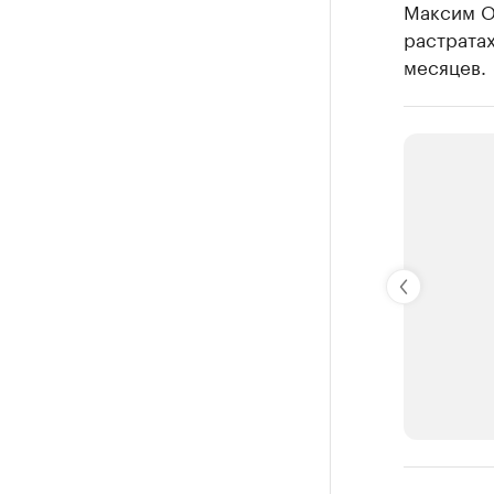
Максим Ов
растратах 
месяцев.
РБК Компан