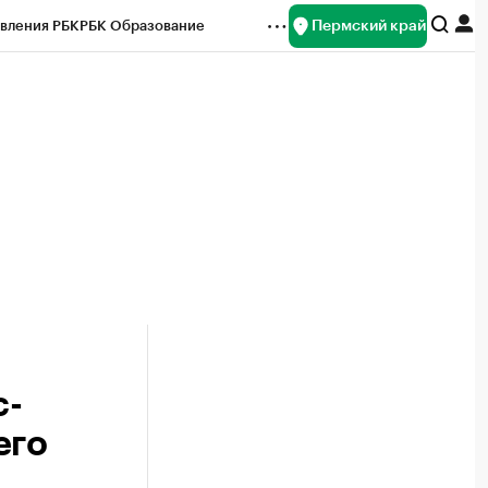
Пермский край
вления РБК
РБК Образование
редитные рейтинги
Франшизы
Газета
ок наличной валюты
с-
его