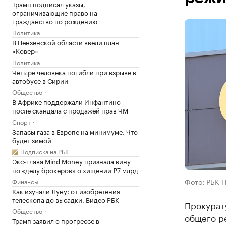
Трамп подписал указы,
ограничивающие право на
гражданство по рождению
Политика
В Пензенской области ввели план
«Ковер»
Политика
Четыре человека погибли при взрыве в
автобусе в Сирии
Общество
В Африке поддержали Инфантино
после скандала с продажей прав ЧМ
Спорт
Запасы газа в Европе на минимуме. Что
будет зимой
Подписка на РБК
Экс-глава Mind Money признала вину
по «делу брокеров» о хищении ₽7 млрд
Фото: РБК 
Финансы
Как изучали Луну: от изобретения
телескопа до высадки. Видео РБК
Прокурат
Общество
общего р
Трамп заявил о прогрессе в