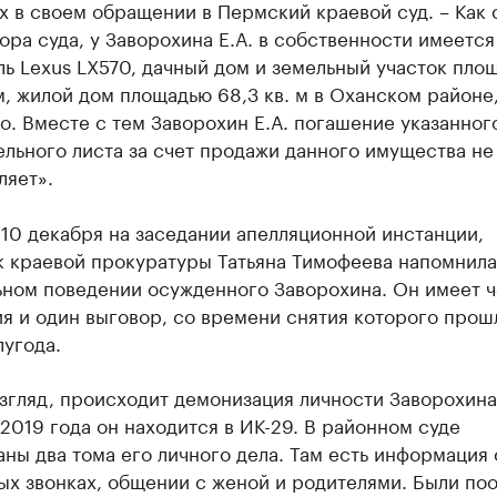
 в своем обращении в Пермский краевой суд. – Как 
ора суда, у Заворохина Е.А. в собственности имеется
ь Lexus LX570, дачный дом и земельный участок пло
м, жилой дом площадью 68,3 кв. м в Оханском районе
. Вместе с тем Заворохин Е.А. погашение указанног
льного листа за счет продажи данного имущества не
ляет».
10 декабря на заседании апелляционной инстанции,
к краевой прокуратуры Татьяна Тимофеева напомнила
ьном поведении осужденного Заворохина. Он имеет 
я и один выговор, со времени снятия которого прош
угода.
згляд, происходит демонизация личности Заворохина
2019 года он находится в ИК-29. В районном суде
ны два тома его личного дела. Там есть информация 
ых звонках, общении с женой и родителями. Были по