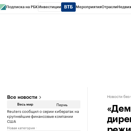
Подписка на РБК
Инвестиции
Мероприятия
Отрасли
Недви
РБК Курсы
РБК Life
Тренды
Визионеры
Национальные проекты
Горо
Спецпроекты СПб
Конференции СПб
Спецпроекты
Проверка конт
Новости без
Все новости
Пермь
Весь мир
«Дем
Reuters сообщил о серии кибератак на
крупнейшие финансовые компании
дире
США
Новая категория
реж