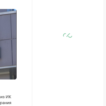
из ИК
брания