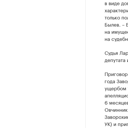
в виде до
характер
только по
Былев. – 
на имущес
на судебн
Судья Ла
депутата 
Приговор
года Заво
ущербом 1
апелляцио
6 месяце
Овчиннико
Заворохину
УК) и при