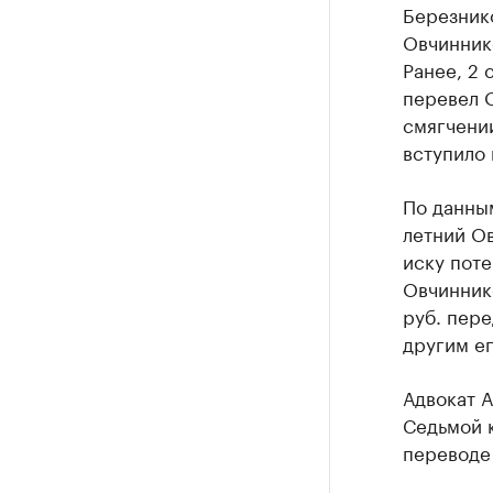
Березнико
Крупные
Овчинник
Ранее, 2
Найдите и про
перевел О
смягчении
вступило 
По данным
летний О
иску поте
Овчинник
руб. пер
другим е
Адвокат А
Седьмой 
переводе 