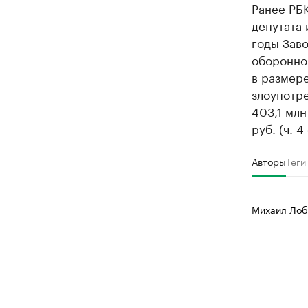
Ранее РБ
депутата 
годы Зав
оборонно
в размере 
злоупотр
403,1 млн
руб. (ч. 4
Авторы
Теги
Михаил Лоб