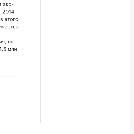
 экс-
0-2014
в этого
ичество
я, на
4,5 млн