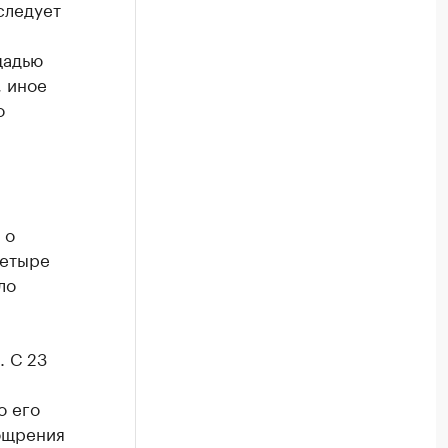
следует
щадью
, иное
о
 о
четыре
ло
. С 23
о его
ощрения