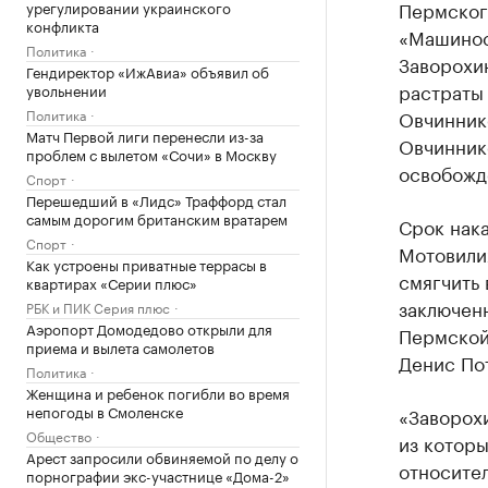
Пермског
урегулировании украинского
конфликта
«Машинос
Политика
Заворохин
Гендиректор «ИжАвиа» объявил об
растраты
увольнении
Политика
Овчиннико
Матч Первой лиги перенесли из-за
Овчинник
проблем с вылетом «Сочи» в Москву
освобожд
Спорт
Перешедший в «Лидс» Траффорд стал
самым дорогим британским вратарем
Срок нака
Спорт
Мотовили
Как устроены приватные террасы в
смягчить 
квартирах «Серии плюс»
заключенн
РБК и ПИК Серия плюс
Аэропорт Домодедово открыли для
Пермской
приема и вылета самолетов
Денис По
Политика
Женщина и ребенок погибли во время
непогоды в Смоленске
«Заворохи
Общество
из которы
Арест запросили обвиняемой по делу о
относител
порнографии экс-участнице «Дома-2»