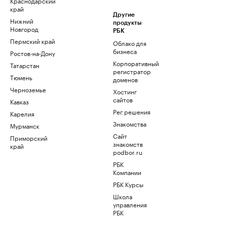
Краснодарский
край
Другие
Нижний
продукты
Новгород
РБК
Пермский край
Облако для
бизнеса
Ростов-на-Дону
Корпоративный
Татарстан
регистратор
Тюмень
доменов
Черноземье
Хостинг
сайтов
Кавказ
Рег.решения
Карелия
Знакомства
Мурманск
Сайт
Приморский
знакомств
край
podbor.ru
РБК
Компании
РБК Курсы
Школа
управления
РБК