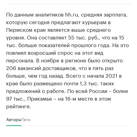
По данным аналитиков hh.ru, средняя зарплата,
РБК Компании
РБК Компании
которую сегодня предлагают курьерам в
Крупнейшие производители и
Страховые к
Пермском крае является выше среднего
продавцы медийной продукции
присутствую
уровня. Она составляет 55 тыс. руб., что на 15
Ознакомьтесь с информацией в каталоге
Посмотрите в ката
тыс. больше показателей прошлого года. На это
повлиял возросший спрос на этот вид
персонала. В ноябре в регионе было открыто
206 вакансий доставщиков, что в пять раз
больше, чем год назад. Всего с начала 2021 в
крае было размещено почти 1,3 тыс. таких
предложений о работе. По всей России – более
97 тыс., Прикамье – на 16-м месте в этом
рейтинге.
Авторы
Теги