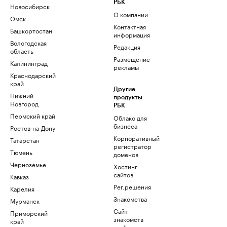
РБК
Новосибирск
О компании
Омск
Контактная
Башкортостан
информация
Вологодская
Редакция
область
Размещение
Калининград
рекламы
Краснодарский
край
Другие
Нижний
продукты
Новгород
РБК
Пермский край
Облако для
бизнеса
Ростов-на-Дону
Корпоративный
Татарстан
регистратор
Тюмень
доменов
Черноземье
Хостинг
сайтов
Кавказ
Рег.решения
Карелия
Знакомства
Мурманск
Сайт
Приморский
знакомств
край
podbor.ru