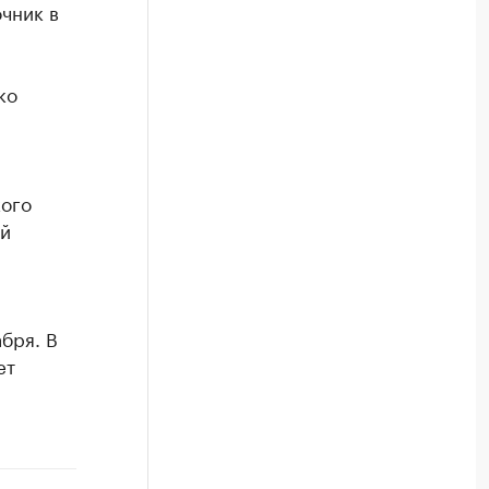
чник в
ко
кого
ой
бря. В
ет