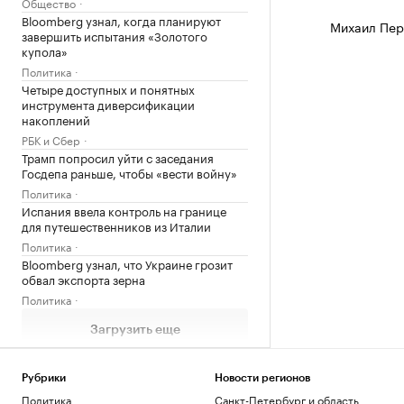
Общество
Bloomberg узнал, когда планируют
Михаил Пер
завершить испытания «Золотого
купола»
Политика
Четыре доступных и понятных
инструмента диверсификации
накоплений
РБК и Сбер
Трамп попросил уйти с заседания
Госдепа раньше, чтобы «вести войну»
Политика
Испания ввела контроль на границе
для путешественников из Италии
Политика
Bloomberg узнал, что Украине грозит
обвал экспорта зерна
Политика
Загрузить еще
Рубрики
Новости регионов
Политика
Санкт-Петербург и область