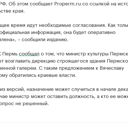
РФ. Об этом сообщает Properm.ru со ссылкой на исто
стве края.
щее время идут необходимые согласования. Как толь
 официальная информация, она будет оперативно
влена», – сообщили изданию.
К Пермь
сообщал
о том, что министр культуры Пермс
ет возглавить дирекцию строящегося здания Пермск
венной галереи. С таким предложением к Вячеславу
ому обратились краевые власти.
из версий, назначение может случиться в начале дека
чае министр может оставить должность, а кто ее мож
вопрос не решенный.