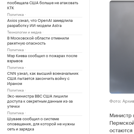
пообещала США больше не атаковать
КТК
Политика
Axios узнал, что OpenAI замедлила
разработку ИИ-модели Astra
Технологии и медиа
В Московской области отменили
ракетную опасность
Политика
Мэр Киева сообщил о пожарах после
взрывов
Политика
CNN узнал, как высший военачальник
США пытается закончить войну с
Ираном
Политика
Экс-министра ВВС США лишили
Фото: Архи
доступа к секретным данным из-за
утечки
Политика
Министр 
Шуваев сообщил о системе
Пермской
оповещения, для которой не нужны
сеть и зарядка
остаются 