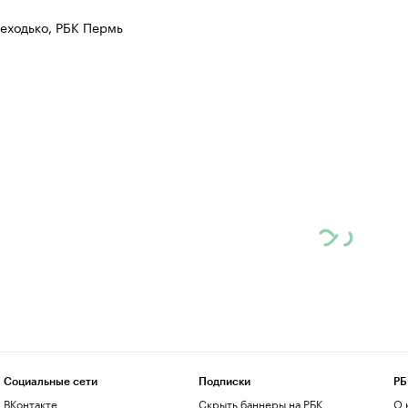
еходько, РБК Пермь
Социальные сети
Подписки
РБ
ВКонтакте
Скрыть баннеры на РБК
О 