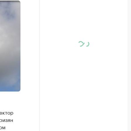
ектор
ризян
вом