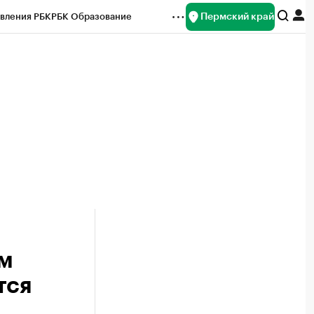
Пермский край
вления РБК
РБК Образование
редитные рейтинги
Франшизы
Газета
ок наличной валюты
ом
тся