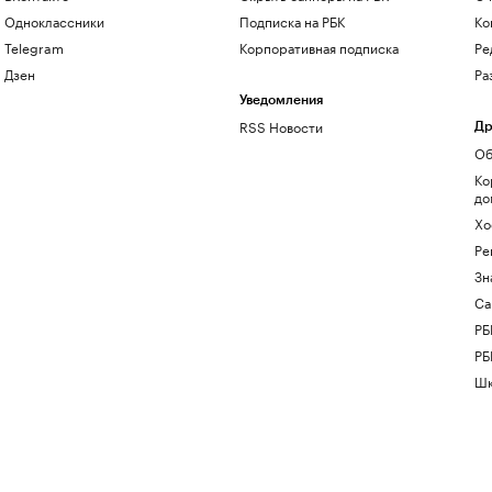
Одноклассники
Подписка на РБК
Ко
Telegram
Корпоративная подписка
Ре
Дзен
Ра
Уведомления
RSS Новости
Др
Об
Ко
до
Хо
Ре
Зн
Са
РБ
РБ
Шк