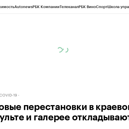
жимость
Autonews
РБК Компании
Телеканал
РБК Вино
Спорт
Школа упра
д
Стиль
Крипто
РБК Бизнес-среда
Дискуссионный клуб
Исследования
К
рагентов
Политика
Экономика
Бизнес
Технологии и медиа
Финансы
Рын
 COVID-19
овые перестановки в краев
ульте и галерее откладываю