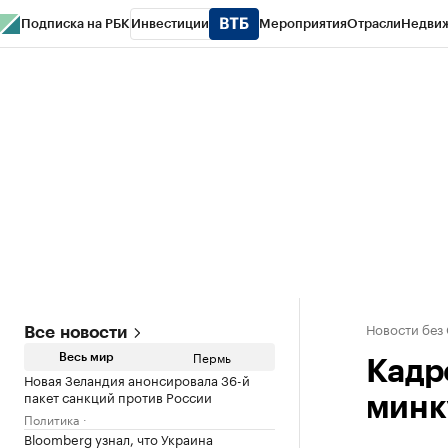
Подписка на РБК
Инвестиции
Мероприятия
Отрасли
Недви
РБК Курсы
РБК Life
Тренды
Визионеры
Национальные проекты
Горо
Спецпроекты СПб
Конференции СПб
Спецпроекты
Проверка конт
Новости без
Все новости
Пермь
Весь мир
Кадр
Новая Зеландия анонсировала 36-й
пакет санкций против России
минк
Политика
Bloomberg узнал, что Украина