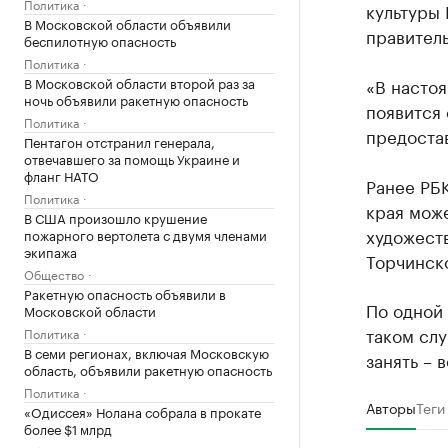
Политика
культуры 
В Московской области объявили
правитель
беспилотную опасность
Политика
В Московской области второй раз за
«В настоя
ночь объявили ракетную опасность
появится
Политика
предоста
Пентагон отстранил генерала,
отвечавшего за помощь Украине и
фланг НАТО
Ранее РБ
Политика
края мож
В США произошло крушение
художест
пожарного вертолета с двумя членами
экипажа
Торчинск
Общество
Ракетную опасность объявили в
По одной 
Московской области
таком слу
Политика
В семи регионах, включая Московскую
занять – 
область, объявили ракетную опасность
Политика
Авторы
Теги
«Одиссея» Нолана собрала в прокате
более $1 млрд