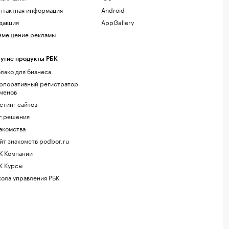
нтактная информация
Android
дакция
AppGallery
змещение рекламы
угие продукты РБК
лако для бизнеса
рпоративный регистратор
менов
стинг сайтов
г.решения
акомства
йт знакомств podbor.ru
К Компании
К Курсы
ола управления РБК