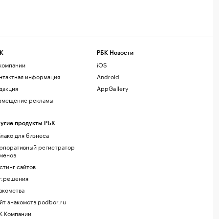
К
РБК Новости
компании
iOS
нтактная информация
Android
дакция
AppGallery
змещение рекламы
угие продукты РБК
лако для бизнеса
рпоративный регистратор
менов
стинг сайтов
г.решения
акомства
йт знакомств podbor.ru
К Компании