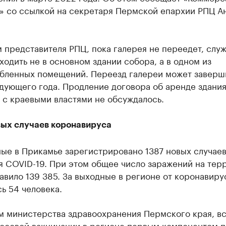
» со ссылкой на секретаря Пермской епархии РПЦ А
 представителя РПЦ, пока галерея не переедет, слу
ходить не в основном здании собора, а в одном из
бленных помещений. Переезд галереи может заверши
дующего года. Продление договора об аренде здани
 с краевыми властями не обсуждалось.
вых случаев коронавируса
ые в Прикамье зарегистрировано 1387 новых случае
я COVID-19. При этом общее число заражений на тер
авило 139 385. За выходные в регионе от коронавиру
ь 54 человека.
м министерства здравоохранения Пермского края, вс
ассовой вакцинации в регионе первым компонентом 