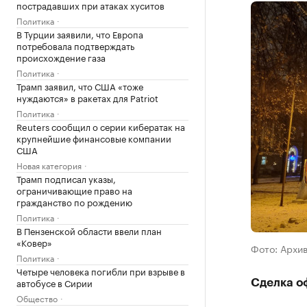
пострадавших при атаках хуситов
Политика
В Турции заявили, что Европа
потребовала подтверждать
происхождение газа
Политика
Трамп заявил, что США «тоже
нуждаются» в ракетах для Patriot
Политика
Reuters сообщил о серии кибератак на
крупнейшие финансовые компании
США
Новая категория
Трамп подписал указы,
ограничивающие право на
гражданство по рождению
Политика
В Пензенской области ввели план
«Ковер»
Фото: Архи
Политика
Четыре человека погибли при взрыве в
автобусе в Сирии
Сделка о
Общество