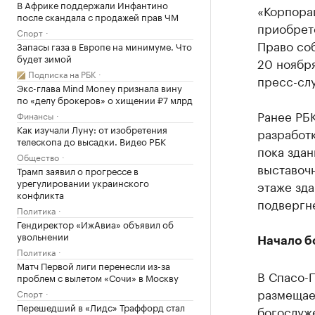
В Африке поддержали Инфантино
«Корпора
после скандала с продажей прав ЧМ
приобрете
Спорт
Право соб
Запасы газа в Европе на минимуме. Что
будет зимой
20 ноябр
Подписка на РБК
пресс-сл
Экс-глава Mind Money признала вину
по «делу брокеров» о хищении ₽7 млрд
Ранее РБ
Финансы
Как изучали Луну: от изобретения
разработк
телескопа до высадки. Видео РБК
пока здан
Общество
выставочн
Трамп заявил о прогрессе в
урегулировании украинского
этаже зд
конфликта
подвергн
Политика
Гендиректор «ИжАвиа» объявил об
увольнении
Начало б
Политика
Матч Первой лиги перенесли из-за
В Спасо-
проблем с вылетом «Сочи» в Москву
размещае
Спорт
Перешедший в «Лидс» Траффорд стал
богослуж