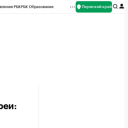
Пермский край
вления РБК
РБК Образование
редитные рейтинги
Франшизы
Газета
ок наличной валюты
реи: