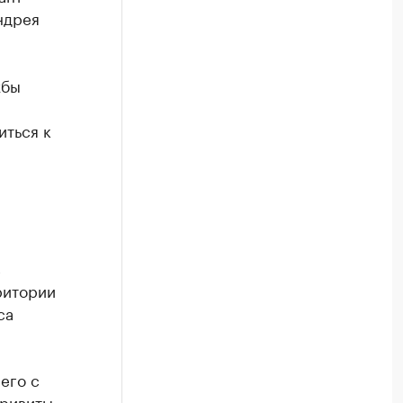
ндрея
жбы
ться к
я
в
ритории
са
его с
привиты