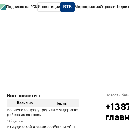
Подписка на РБК
Инвестиции
Мероприятия
Отрасли
Недви
РБК Курсы
РБК Life
Тренды
Визионеры
Национальные проекты
Горо
Спецпроекты СПб
Конференции СПб
Спецпроекты
Проверка конт
Новости без
Все новости
Пермь
Весь мир
+1387
Во Внуково предупредили о задержках
рейсов из-за грозы
глав
Общество
В Саудовской Аравии сообщили об 11