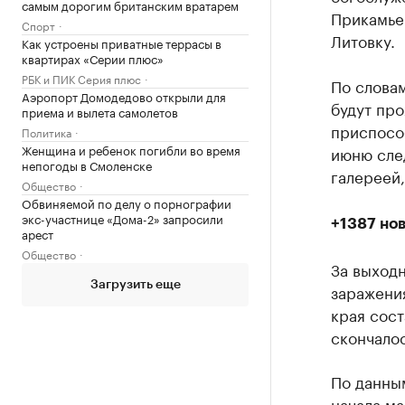
самым дорогим британским вратарем
Прикамье
Спорт
Литовку.
Как устроены приватные террасы в
квартирах «Серии плюс»
РБК и ПИК Серия плюс
По словам
Аэропорт Домодедово открыли для
будут про
приема и вылета самолетов
приспосо
Политика
Женщина и ребенок погибли во время
июню сле
непогоды в Смоленске
галереей,
Общество
Обвиняемой по делу о порнографии
экс-участнице «Дома-2» запросили
+1387 но
арест
Общество
За выходн
Загрузить еще
заражени
края сост
скончалос
По данны
начала м