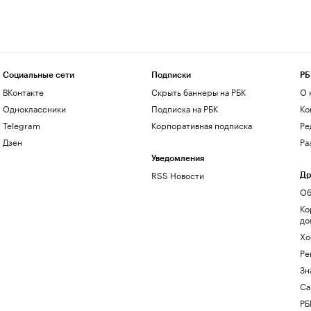
Социальные сети
Подписки
РБ
ВКонтакте
Скрыть баннеры на РБК
О 
Одноклассники
Подписка на РБК
Ко
Telegram
Корпоративная подписка
Ре
Дзен
Ра
Уведомления
RSS Новости
Др
Об
Ко
до
Хо
Ре
Зн
Са
РБ