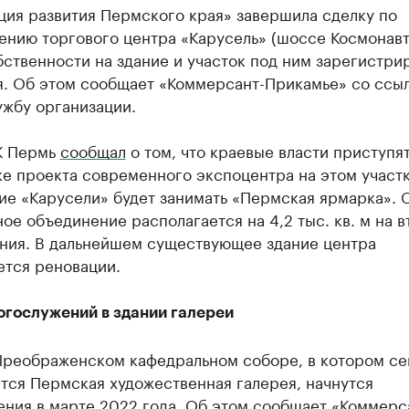
ция развития Пермского края» завершила сделку по
нию торгового центра «Карусель» (шоссе Космонавто
ственности на здание и участок под ним зарегистри
я. Об этом сообщает «Коммерсант-Прикамье» со ссыл
ужбу организации.
К Пермь
сообщал
о том, что краевые власти приступят
е проекта современного экспоцентра на этом участк
ие «Карусели» будет занимать «Пермская ярмарка». 
ое объединение располагается на 4,2 тыс. кв. м на 
ания. В дальнейшем существующее здание центра
ется реновации.
огослужений в здании галереи
Преображенском кафедральном соборе, в котором се
тся Пермская художественная галерея, начнутся
ения в марте 2022 года. Об этом сообщает «Коммерс