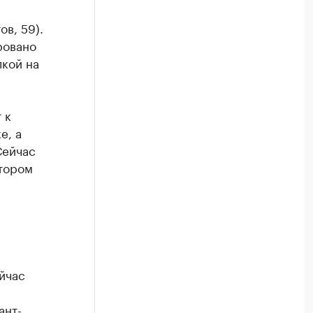
в, 59).
ровано
кой на
 к
е, а
Сейчас
втором
йчас
ант-