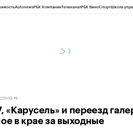
жимость
Autonews
РБК Компании
Телеканал
РБК Вино
Спорт
Школа упра
д
Стиль
Крипто
РБК Бизнес-среда
Дискуссионный клуб
Исследования
К
рагентов
Политика
Экономика
Бизнес
Технологии и медиа
Финансы
Рын
 COVID-19
, «Карусель» и переезд гале
ное в крае за выходные