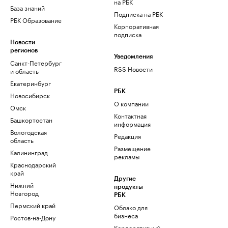
на РБК
База знаний
Подписка на РБК
РБК Образование
Корпоративная
подписка
Новости
регионов
Уведомления
Санкт-Петербург
RSS Новости
и область
Екатеринбург
РБК
Новосибирск
О компании
Омск
Контактная
Башкортостан
информация
Вологодская
Редакция
область
Размещение
Калининград
рекламы
Краснодарский
край
Другие
Нижний
продукты
Новгород
РБК
Пермский край
Облако для
бизнеса
Ростов-на-Дону
Корпоративный