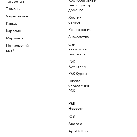
Татарстан
регистратор
Тюмень
доменов
Черноземье
Хостинг
сайтов
Кавказ
Рег.решения
Карелия
Знакомства
Мурманск
Сайт
Приморский
знакомств
край
podbor.ru
РБК
Компании
РБК Курсы
Школа
управления
РБК
РБК
Новости
iOS
Android
AppGallery