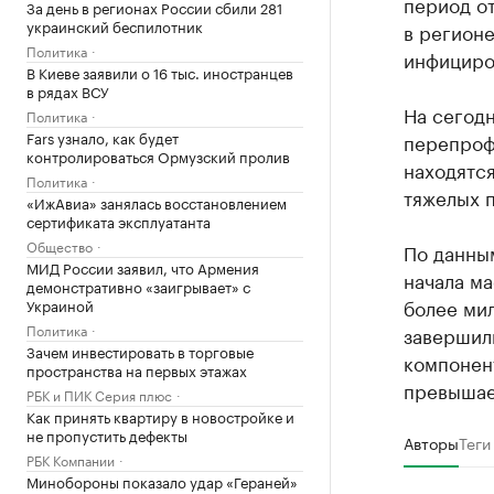
период от
За день в регионах России сбили 281
украинский беспилотник
в регионе
Политика
инфициро
В Киеве заявили о 16 тыс. иностранцев
в рядах ВСУ
На сегодн
Политика
Fars узнало, как будет
перепроф
контролироваться Ормузский пролив
находятся
Политика
тяжелых 
«ИжАвиа» занялась восстановлением
сертификата эксплуатанта
Общество
По данны
МИД России заявил, что Армения
начала м
демонстративно «заигрывает» с
более мил
Украиной
Политика
завершил
Зачем инвестировать в торговые
компонен
пространства на первых этажах
превышае
РБК и ПИК Серия плюс
Как принять квартиру в новостройке и
не пропустить дефекты
Авторы
Теги
РБК Компании
Минобороны показало удар «Гераней»