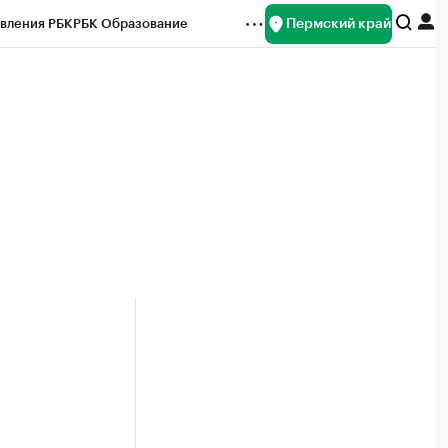
Пермский край
вления РБК
РБК Образование
редитные рейтинги
Франшизы
Газета
ок наличной валюты