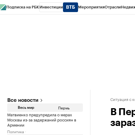
Подписка на РБК
Инвестиции
Мероприятия
Отрасли
Недви
РБК Курсы
РБК Life
Тренды
Визионеры
Национальные проекты
Горо
Спецпроекты СПб
Конференции СПб
Спецпроекты
Проверка конт
Ситуация с 
Все новости
Пермь
Весь мир
В Пе
Матвиенко предупредила о мерах
Москвы из-за задержаний россиян в
зара
Армении
Политика