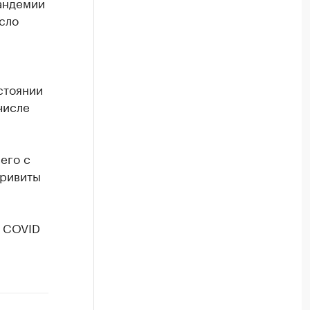
пандемии
сло
стоянии
числе
его с
привиты
с COVID