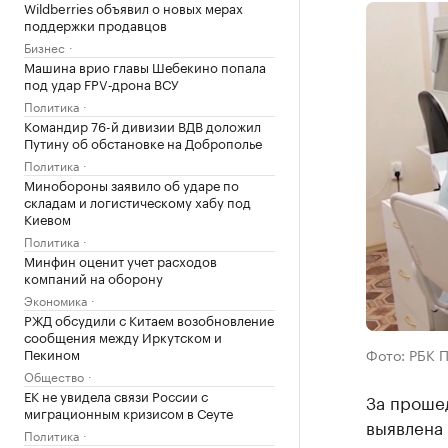
Wildberries объявил о новых мерах
поддержки продавцов
Бизнес
Машина врио главы Шебекино попала
под удар FPV‑дрона ВСУ
Политика
Командир 76-й дивизии ВДВ доложил
Путину об обстановке на Доброполье
Политика
Минобороны заявило об ударе по
складам и логистическому хабу под
Киевом
Политика
Минфин оценит учет расходов
компаний на оборону
Экономика
РЖД обсудили с Китаем возобновление
сообщения между Иркутском и
Пекином
Фото: РБК 
Общество
ЕК не увидела связи России с
За проше
миграционным кризисом в Сеуте
выявлена 
Политика