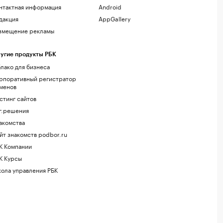
нтактная информация
Android
дакция
AppGallery
змещение рекламы
угие продукты РБК
лако для бизнеса
рпоративный регистратор
менов
стинг сайтов
г.решения
акомства
йт знакомств podbor.ru
К Компании
К Курсы
ола управления РБК