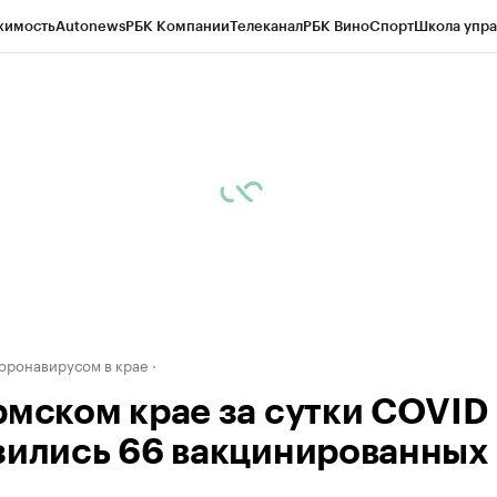
жимость
Autonews
РБК Компании
Телеканал
РБК Вино
Спорт
Школа упра
д
Стиль
Крипто
РБК Бизнес-среда
Дискуссионный клуб
Исследования
К
рагентов
Политика
Экономика
Бизнес
Технологии и медиа
Финансы
Рын
коронавирусом в крае
рмском крае за сутки COVID
зились 66 вакцинированных