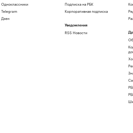
Одноклассники
Подписка на РБК
Ко
Telegram
Корпоративная подписка
Ре
Дзен
Ра
Уведомления
RSS Новости
Др
Об
Ко
до
Хо
Ре
Зн
Са
РБ
РБ
Шк