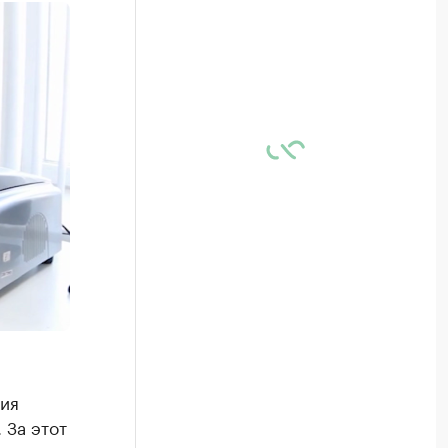
ия
 За этот