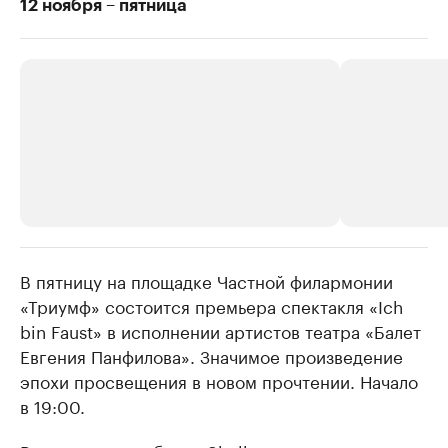
12 ноября – пятница
В пятницу на площадке Частной филармонии
РБК Компании
РБК Компании
«Триумф» состоится премьера спектакля «Ich
Крупные организации в
Крупнейшие
bin Faust» в исполнении артистов театра «Балет
нефтегазовой промышленности
недвижимос
Евгения Панфилова». Значимое произведение
Найдите и проверьте данные в каталоге
Посмотрите данные
эпохи просвещения в новом прочтении. Начало
в 19:00.