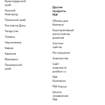
Краснодарский
край
Другие
Нижний
продукты
Новгород
РБК
Пермский край
Облако для
бизнеса
Ростов-на-Дону
Корпоративный
Татарстан
регистратор
Тюмень
доменов
Черноземье
Хостинг
сайтов
Кавказ
Рег.решения
Карелия
Знакомства
Мурманск
Сайт
Приморский
знакомств
край
podbor.ru
РБК
Компании
РБК Курсы
Школа
управления
РБК