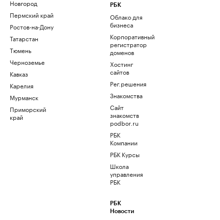
Новгород
РБК
Пермский край
Облако для
бизнеса
Ростов-на-Дону
Корпоративный
Татарстан
регистратор
Тюмень
доменов
Черноземье
Хостинг
сайтов
Кавказ
Рег.решения
Карелия
Знакомства
Мурманск
Сайт
Приморский
знакомств
край
podbor.ru
РБК
Компании
РБК Курсы
Школа
управления
РБК
РБК
Новости