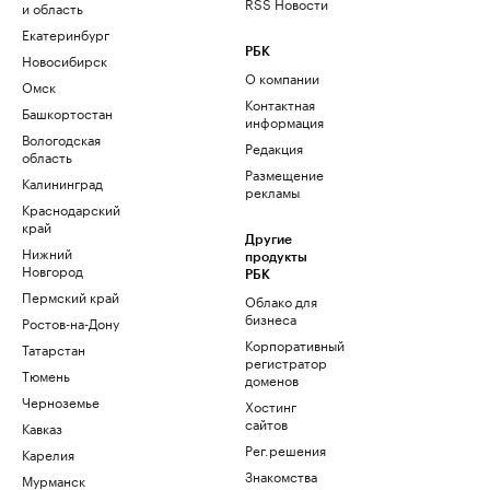
RSS Новости
и область
Екатеринбург
РБК
Новосибирск
О компании
Омск
Контактная
Башкортостан
информация
Вологодская
Редакция
область
Размещение
Калининград
рекламы
Краснодарский
край
Другие
Нижний
продукты
Новгород
РБК
Пермский край
Облако для
бизнеса
Ростов-на-Дону
Корпоративный
Татарстан
регистратор
Тюмень
доменов
Черноземье
Хостинг
сайтов
Кавказ
Рег.решения
Карелия
Знакомства
Мурманск