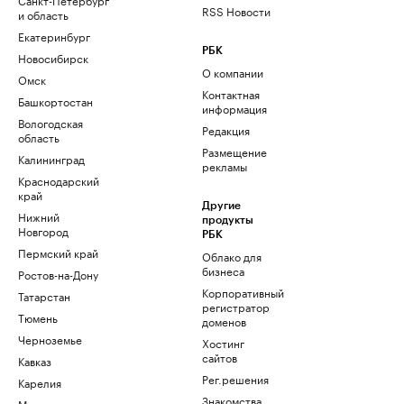
RSS Новости
и область
Екатеринбург
РБК
Новосибирск
О компании
Омск
Контактная
Башкортостан
информация
Вологодская
Редакция
область
Размещение
Калининград
рекламы
Краснодарский
край
Другие
Нижний
продукты
Новгород
РБК
Пермский край
Облако для
бизнеса
Ростов-на-Дону
Корпоративный
Татарстан
регистратор
Тюмень
доменов
Черноземье
Хостинг
сайтов
Кавказ
Рег.решения
Карелия
Знакомства
Мурманск