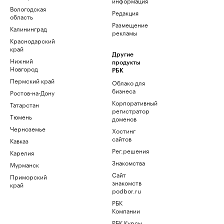
информация
Вологодская
Редакция
область
Размещение
Калининград
рекламы
Краснодарский
край
Другие
Нижний
продукты
Новгород
РБК
Пермский край
Облако для
бизнеса
Ростов-на-Дону
Корпоративный
Татарстан
регистратор
Тюмень
доменов
Черноземье
Хостинг
сайтов
Кавказ
Рег.решения
Карелия
Знакомства
Мурманск
Сайт
Приморский
знакомств
край
podbor.ru
РБК
Компании
РБК Курсы