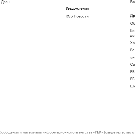
Дзен
Ра
Уведомления
RSS Новости
Др
Об
Ко
до
Хо
Ре
Зн
Са
РБ
РБ
Шк
ения и материалы информационного агентства «РБК» (свидетельство о 