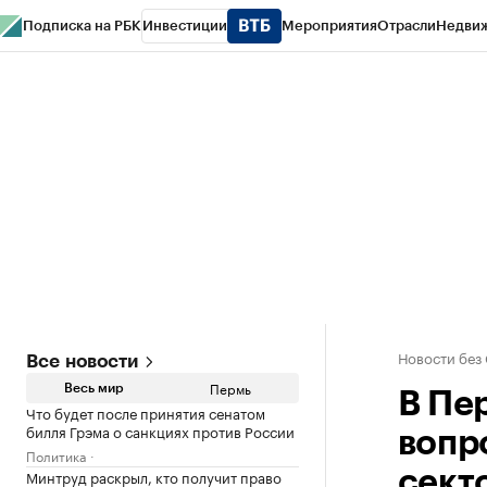
Подписка на РБК
Инвестиции
Мероприятия
Отрасли
Недви
РБК Курсы
РБК Life
Тренды
Визионеры
Национальные проекты
Горо
Спецпроекты СПб
Конференции СПб
Спецпроекты
Проверка конт
Новости без
Все новости
Пермь
Весь мир
В Пе
Что будет после принятия сенатом
билля Грэма о санкциях против России
вопр
Политика
Минтруд раскрыл, кто получит право
сект