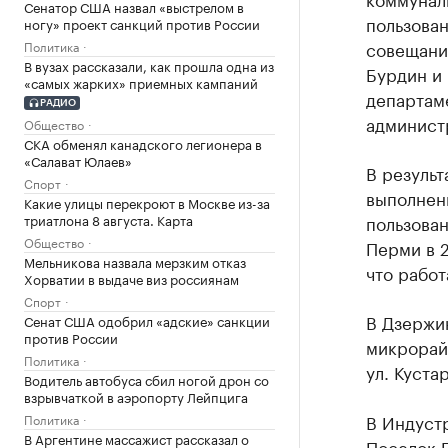
Сенатор США назвал «выстрелом в
пользован
ногу» проект санкций против России
совещани
Политика
В вузах рассказали, как прошла одна из
Бурдин и
«самых жарких» приемных кампаний
департам
РАДИО
админист
Общество
СКА обменял канадского легионера в
«Салават Юлаев»
В результ
Спорт
выполнен
Какие улицы перекроют в Москве из-за
триатлона 8 августа. Карта
пользова
Общество
Перми в 
Мельникова назвала мерзким отказ
что работ
Хорватии в выдаче виз россиянам
Спорт
В Дзержи
Сенат США одобрил «адские» санкции
против России
микрорайо
Политика
ул. Куста
Водитель автобуса сбил ногой дрон со
взрывчаткой в аэропорту Лейпцига
В Индуст
Политика
В Аргентине массажист рассказал о
Поселок Г