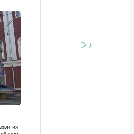
азвития
 общего