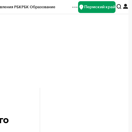
Пермский край
вления РБК
РБК Образование
редитные рейтинги
Франшизы
Газета
ок наличной валюты
го