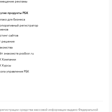
змещение рекламы
угие продукты РБК
лако для бизнеса
рпоративный регистратор
менов
стинг сайтов
г.решения
акомства
йт знакомств podbor.ru
К Компании
К Курсы
ола управления РБК
регистрации средства массовой информации выдано Федеральной