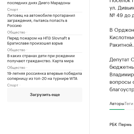
последних днях Диего Марадоны
ул. Дивьи
Спорт
№ 49 до д
Литовец на автомобиле протаранил
заграждения, пытаясь попасть в
Россию
В Орджон
Общество
Кислотные
Перед пожаром на НПЗ Slovnaft в
Братиславе произошел взрыв
Ракитной.
Общество
В каких странах дети при рождении
Депутат О
получают гражданство. Карта мира
бюджетные
Общество
19-летняя россиянка впервые победила
Владимир
соперницу из топ-20 на турнире WTA
вопросы 
Спорт
благоуст
Загрузить еще
Авторы
Теги
РБК Пермь