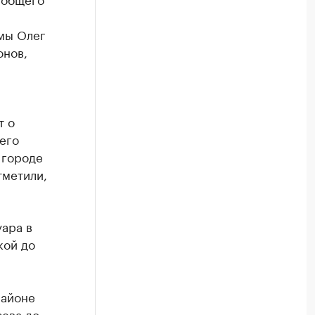
В
мы Олег
онов,
т о
его
 городе
тметили,
ара в
кой до
районе
зева до