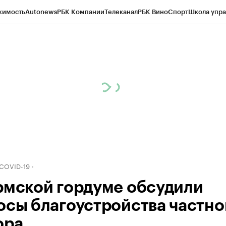
жимость
Autonews
РБК Компании
Телеканал
РБК Вино
Спорт
Школа упра
д
Стиль
Крипто
РБК Бизнес-среда
Дискуссионный клуб
Исследования
К
рагентов
Политика
Экономика
Бизнес
Технологии и медиа
Финансы
Рын
 COVID-19
рмской гордуме обсудили
осы благоустройства частно
ора