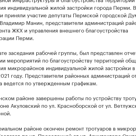
ия индивидуальной жилой застройки города Перми. 
и приняли участие депутаты Пермской городской Ду
 Владимир Манин, представители администраций рай
ента ЖКХ и управления внешнего благоустройства
рации Перми.
ате заседания рабочей группы, был представлен отче
ии мероприятий по благоустройству территорий общ
ния микрорайонов индивидуальной жилой застройки в
2021 году. Представители районных администраций о
а ведется по утвержденным графикам.
нском районе завершены работы по устройству троту
не Акуловский по ул. Красноборской от ул. Ветлужс
рной.
риальном районе окончен ремонт тротуаров в микро
еологов по ул. Проселочной от ул. Архитектора Свия