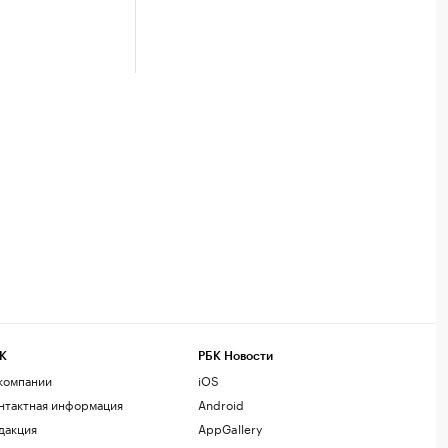
К
РБК Новости
компании
iOS
нтактная информация
Android
дакция
AppGallery