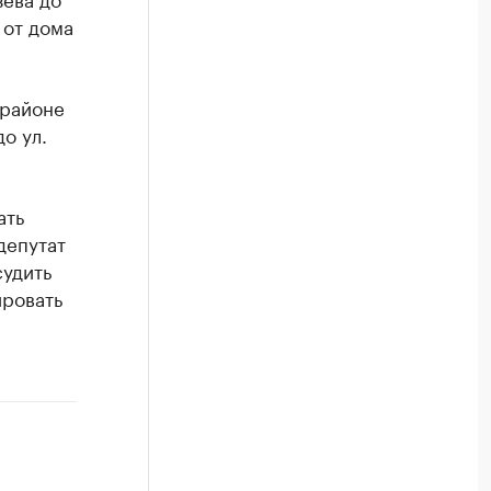
 от дома
орайоне
о ул.
ать
депутат
удить
ировать