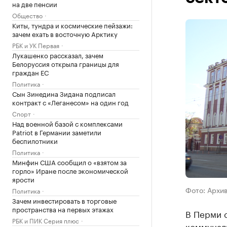
на две пенсии
Общество
Киты, тундра и космические пейзажи:
зачем ехать в восточную Арктику
РБК и УК Первая
Лукашенко рассказал, зачем
Белоруссия открыла границы для
граждан ЕС
Политика
Сын Зинедина Зидана подписал
контракт с «Леганесом» на один год
Спорт
Над военной базой с комплексами
Patriot в Германии заметили
беспилотники
Политика
Минфин США сообщил о «взятом за
горло» Иране после экономической
ярости
Фото: Архи
Политика
Зачем инвестировать в торговые
пространства на первых этажах
В Перми 
РБК и ПИК Серия плюс
коммунал