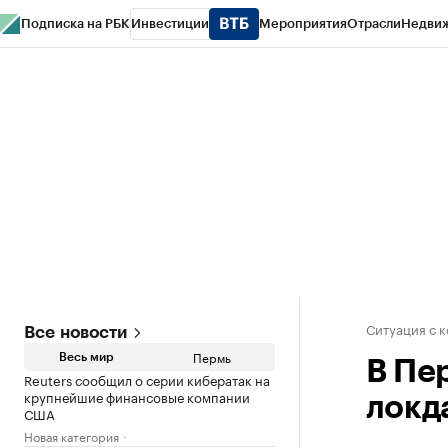
Подписка на РБК
Инвестиции
Мероприятия
Отрасли
Недви
РБК Курсы
РБК Life
Тренды
Визионеры
Национальные проекты
Горо
Спецпроекты СПб
Конференции СПб
Спецпроекты
Проверка конт
Ситуация с 
Все новости
Пермь
Весь мир
В Пе
Reuters сообщил о серии кибератак на
крупнейшие финансовые компании
локд
США
Новая категория