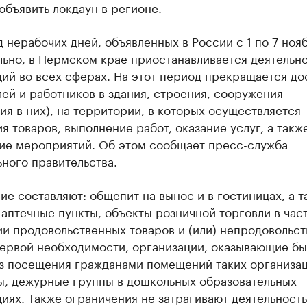
бъявить локдаун в регионе.
 нерабочих дней, объявленных в России с 1 по 7 ноя
ьно, в Пермском крае приостанавливается деятельн
ий во всех сферах. На этот период прекращается до
ей и работников в здания, строения, сооружения
я в них), на территории, в которых осуществляется
я товаров, выполнение работ, оказание услуг, а такж
ие мероприятий. Об этом сообщает пресс-служба
ного правительства.
е составляют: общепит на вынос и в гостиницах, а т
 аптечные пункты, объекты розничной торговли в час
ии продовольственных товаров и (или) непродовольс
первой необходимости, организации, оказывающие б
ез посещения гражданами помещений таких организац
ы, дежурные группы в дошкольных образовательных
иях. Также ограничения не затрагивают деятельность