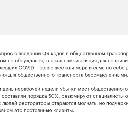
ии
опрос о введении QR-кодов в общественном транспо
 организации в нефтегазовой промышленно
м не обсуждался, так как самоизоляция для неприви
левших COVID – более жесткая мера и сама по себе 
верьте данные в каталоге
ния для общественного транспорта бессмысленными
й день нерабочей недели убытки мест общественного
е составили порядка 50%, резюмируют специалисты о
 людей рестораторы стараются молчать, но подчерки
овном это постоянные клиенты.