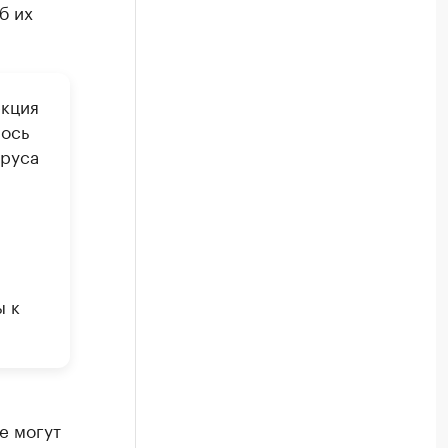
б их
екция
лось
ируса
ы к
е могут