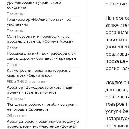
урегулировании украинского
решение о
конфликта
Политика
На период
Гендиректор «ИжАвиа» объявил об
включител
увольнении
Политика
организац
Матч Первой лиги перенесли из-за
посетител
проблем с вылетом «Сочи» в Москву
(помещени
Спорт
реализаци
Перешедший в «Лидс» Траффорд стал
самым дорогим британским вратарем
проведен
Спорт
региональ
Как устроены приватные террасы в
квартирах «Серии плюс»
Исключени
РБК и ПИК Серия плюс
Аэропорт Домодедово открыли для
доставка,
приема и вылета самолетов
реализац
Политика
товаров 
Женщина и ребенок погибли во время
непогоды в Смоленске
услуги б
Общество
нотариус
Арест запросили обвиняемой по делу о
организац
порнографии экс-участнице «Дома-2»