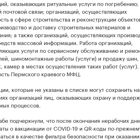
ций, оказывающих ритуальные услуги по погребению;
й почтовой связи; организаций, осуществляющих
сть в сфере строительства и реконструкции объектов
изводство и доставку строительных материалов и
ания; а также организаций, осуществляющих произво
редств массовой информации. Работа организаций,
ляющих услуги по сервисному обслуживанию и ремо
лей, шиномонтажные работы (услуги) и продажу шин,
 камер в местах осуществления таких работ (услуг).
ость Пермского краевого МФЦ.
ии, которые не указаны в списке могут сохранить на
иях организаций лиц, оказывающих охрану и поддер
мых процессов.
бе подчеркнули, что после окончания нерабочих дн
аты о вакцинации от COVID-19 и QR-коды по-прежнем
аться в качестве фильтра безопасности при оказании