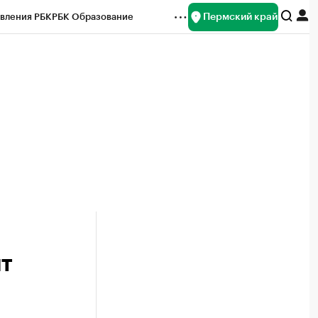
Пермский край
вления РБК
РБК Образование
редитные рейтинги
Франшизы
Газета
ок наличной валюты
ят