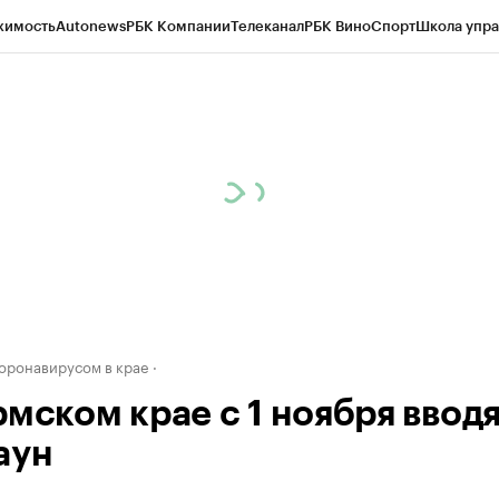
жимость
Autonews
РБК Компании
Телеканал
РБК Вино
Спорт
Школа упра
д
Стиль
Крипто
РБК Бизнес-среда
Дискуссионный клуб
Исследования
К
рагентов
Политика
Экономика
Бизнес
Технологии и медиа
Финансы
Рын
коронавирусом в крае
рмском крае с 1 ноября ввод
аун