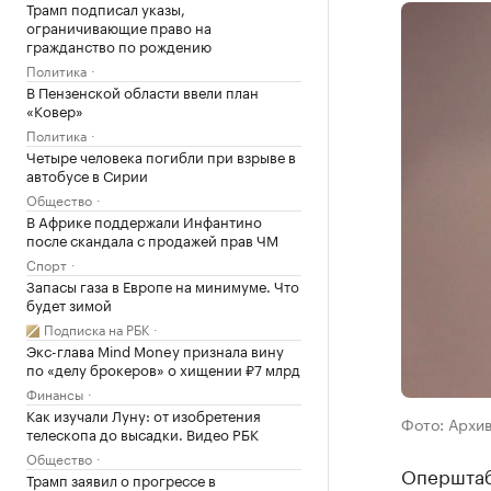
Трамп подписал указы,
ограничивающие право на
гражданство по рождению
Политика
В Пензенской области ввели план
«Ковер»
Политика
Четыре человека погибли при взрыве в
автобусе в Сирии
Общество
В Африке поддержали Инфантино
после скандала с продажей прав ЧМ
Спорт
Запасы газа в Европе на минимуме. Что
будет зимой
Подписка на РБК
Экс-глава Mind Money признала вину
по «делу брокеров» о хищении ₽7 млрд
Финансы
Как изучали Луну: от изобретения
Фото: Архи
телескопа до высадки. Видео РБК
Общество
Оперштаб
Трамп заявил о прогрессе в