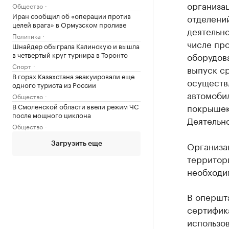
организа
Общество
Иран сообщил об «операции против
отделени
целей врага» в Ормузском проливе
деятельно
Политика
числе про
Шнайдер обыграла Калинскую и вышла
в четвертый круг турнира в Торонто
оборудов
Спорт
выпуск с
В горах Казахстана эвакуировали еще
осуществ
одного туриста из России
автомоби
Общество
В Смоленской области ввели режим ЧС
покрышек,
после мощного циклона
Деятельн
Общество
Организац
Загрузить еще
территор
необходи
В опершта
сертифик
использов