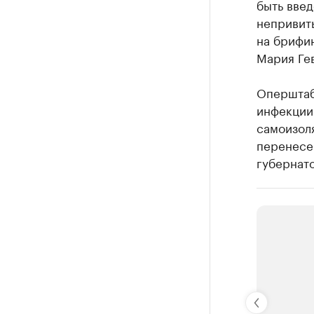
быть введ
непривиты
на брифи
Мария Ге
Оперштаб
инфекции
самоизоля
перенесе
губернат