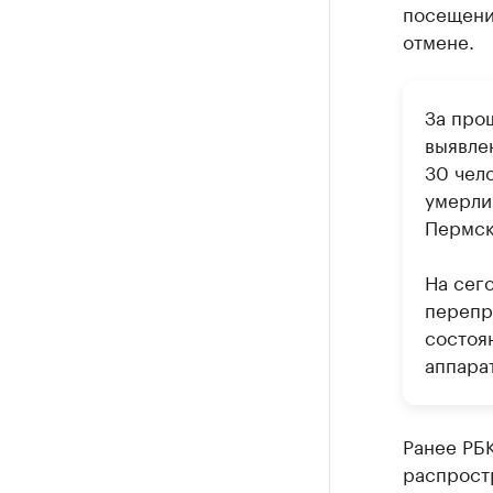
посещени
отмене.
За про
выявлен
30 чел
умерли
Пермск
На сег
перепр
состоя
аппара
Ранее РБ
распрост