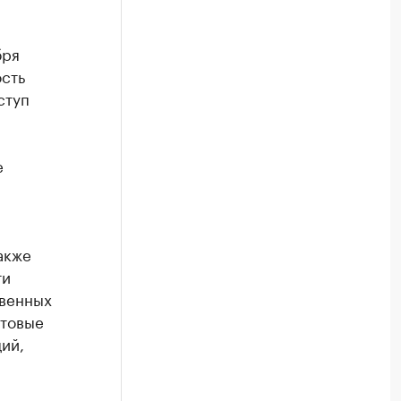
бря
ость
ступ
е
акже
ти
твенных
ытовые
ий,