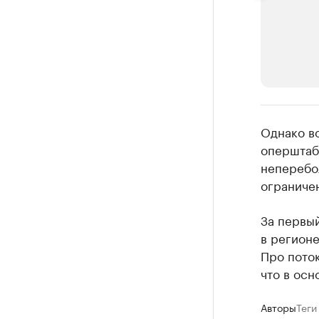
РБК Компан
Однако в
Крупные
оперштабо
неперебо
Найдите и про
ограниче
За первы
в регион
Про поток
что в осн
Авторы
Теги