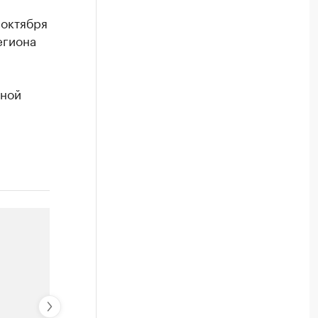
 октября
егиона
сной