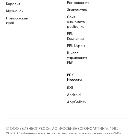
Рег.решения
Карелия
Знакомства
Мурманск
Сайт
Приморский
знакомств
край
podbor.ru
РБК
Компании
РБК Курсы
Школа
управления
РБК
РБК
Новости
iOS
Android
AppGallery
© ООО «БИЗНЕСПРЕСС», АО «РОСБИЗНЕСКОНСАЛТИНГ», 1995–
2026. Сообщения и материалы информационного агентства «РБК»