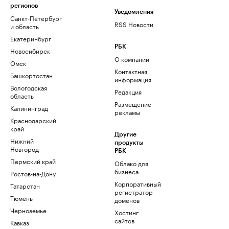
регионов
Уведомления
Санкт-Петербург
RSS Новости
и область
Екатеринбург
РБК
Новосибирск
О компании
Омск
Контактная
Башкортостан
информация
Вологодская
Редакция
область
Размещение
Калининград
рекламы
Краснодарский
край
Другие
Нижний
продукты
Новгород
РБК
Пермский край
Облако для
бизнеса
Ростов-на-Дону
Корпоративный
Татарстан
регистратор
Тюмень
доменов
Черноземье
Хостинг
сайтов
Кавказ