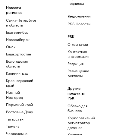
подписка
Новости
регионов
Уведомления
Санкт-Петербург
RSS Новости
и область
Екатеринбург
РБК
Новосибирск
О компании
Омск
Контактная
Башкортостан
информация
Вологодская
Редакция
область
Размещение
Калининград
рекламы
Краснодарский
край
Другие
Нижний
продукты
Новгород
РБК
Пермский край
Облако для
бизнеса
Ростов-на-Дону
Корпоративный
Татарстан
регистратор
Тюмень
доменов
Черноземье
Хостинг