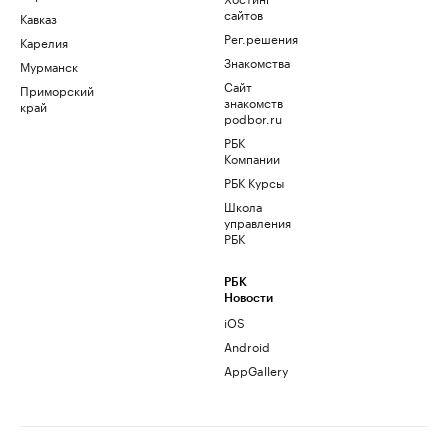
сайтов
Кавказ
Рег.решения
Карелия
Знакомства
Мурманск
Сайт
Приморский
знакомств
край
podbor.ru
РБК
Компании
РБК Курсы
Школа
управления
РБК
РБК
Новости
iOS
Android
AppGallery