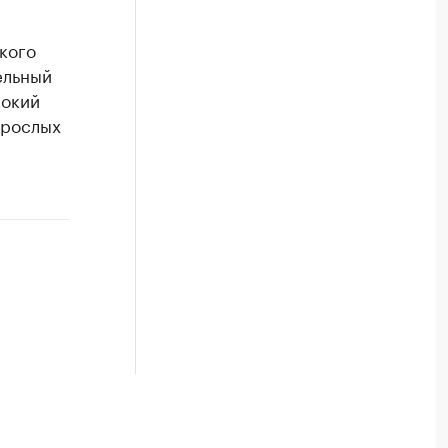
кого
ельный
сокий
зрослых