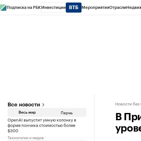
Подписка на РБК
Инвестиции
Мероприятия
Отрасли
Недви
РБК Курсы
РБК Life
Тренды
Визионеры
Национальные проекты
Горо
Спецпроекты СПб
Конференции СПб
Спецпроекты
Проверка конт
Новости без
Все новости
Пермь
Весь мир
В Пр
OpenAI выпустит умную колонку в
форме пончика стоимостью более
уров
$300
Технологии и медиа