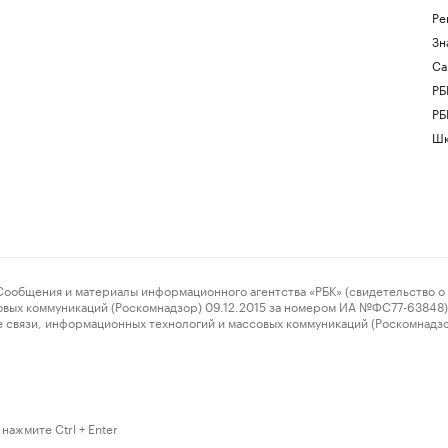
Ре
Зн
Са
РБ
РБ
Шк
ения и материалы информационного агентства «РБК» (свидетельство о 
овых коммуникаций (Роскомнадзор) 09.12.2015 за номером ИА №ФС77-63848) 
 связи, информационных технологий и массовых коммуникаций (Роскомнадз
нажмите Ctrl + Enter