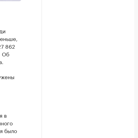
ди
меньше,
27 862
. Об
а.
ужены
я в
много
ря было