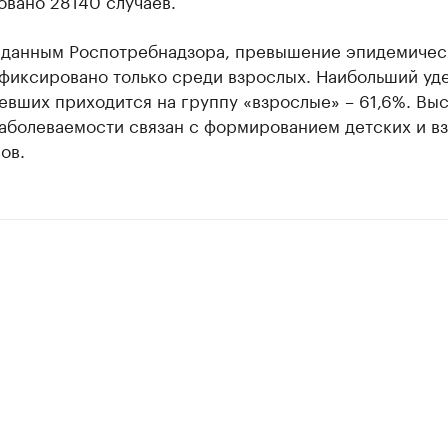
овано 28140 случаев.
 данным Роспотребнадзора, превышение эпидемичес
афиксировано только среди взрослых. Наибольший уд
евших приходится на группу «взрослые» – 61,6%. Вы
заболеваемости связан с формированием детских и в
ов.