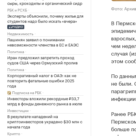
сыры, крокодилы и органический сидр
Фото: Архи
РБК и РСХБ
Эксперты объяснили, почему жилье для
студентов надо было искать «вчера»
В Пермск
РАДИО
эпидемич
Недвижимость
взрослых,
Пашинян заявил о понимании
невозможности членства в ЕС и ЕАЭС
чем неде
Политика
случая (и
Иран предложил запретить проход
этом соо
судов США через Ормузский пролив
Политика
По данны
Корпоративный налог в ОАЭ: как не
повторить фатальные ошибки 2025
не были.
года
парагрип
Подписка на РБК
инфекции 
Инвесторы вложили рекордные ₽33,7
млрд в фонды денежного рынка в июле
Инвестиции
Ранее РБ
В результате нападений на
Пермском
криптоинвесторов украдено $30 млн с
начала года
больше по
Крипто