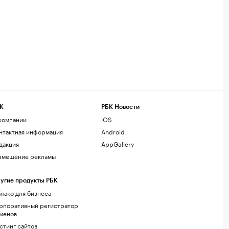
К
РБК Новости
компании
iOS
нтактная информация
Android
дакция
AppGallery
змещение рекламы
угие продукты РБК
лако для бизнеса
рпоративный регистратор
менов
стинг сайтов