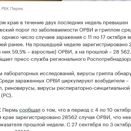
в РБК Пермь
ом крае в течение двух последних недель превышен
еский порог по заболеваемости ОРВИ и гриппом сре
 однако число случаев заражения с 11 по 17 октября 
лей ранее. На прошедшей неделе зарегистрировано 
з них 59,5% – взрослые) ОРВИ, а на прошлой – 28 562
бщает пресс-служба регионального Роспотребнадзор
м лабораторных исследований, вирусы гриппа обнар
 Среди зараженных ОРВИ циркулируют возбудители –
п, риновирусы, вирусы респираторно-синцитиальной
(РС).
К Пермь
сообщал
о том, что в период с 4 по 10 октябр
 крае зарегистрировано 28562 случая ОРВИ, что не
казателя прошлой недели. С 27 сентября по 3 октяб