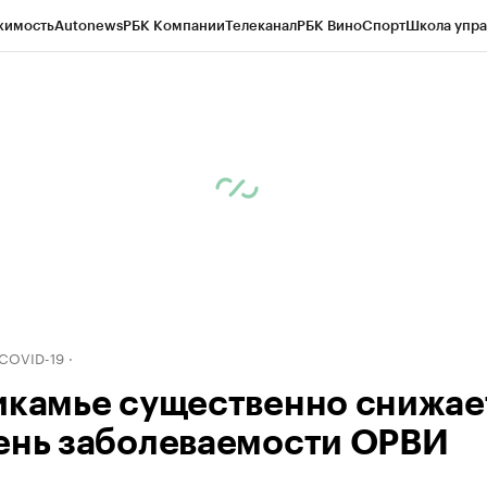
жимость
Autonews
РБК Компании
Телеканал
РБК Вино
Спорт
Школа упра
д
Стиль
Крипто
РБК Бизнес-среда
Дискуссионный клуб
Исследования
К
рагентов
Политика
Экономика
Бизнес
Технологии и медиа
Финансы
Рын
 COVID-19
икамье существенно снижае
ень заболеваемости ОРВИ