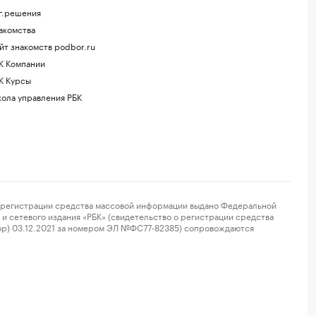
г.решения
акомства
йт знакомств podbor.ru
К Компании
К Курсы
ола управления РБК
регистрации средства массовой информации выдано Федеральной
и сетевого издания «РБК» (свидетельство о регистрации средства
ор) 03.12.2021 за номером ЭЛ №ФС77-82385) сопровождаются