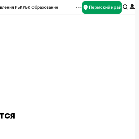
Пермский край
вления РБК
РБК Образование
редитные рейтинги
Франшизы
Газета
ок наличной валюты
тся