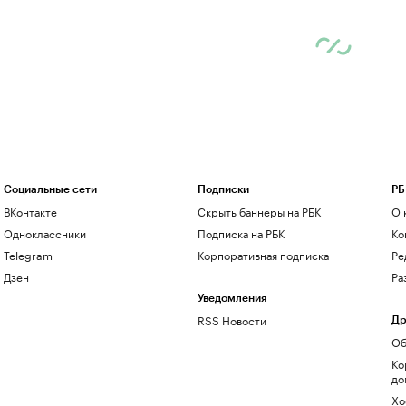
Социальные сети
Подписки
РБ
ВКонтакте
Скрыть баннеры на РБК
О 
Одноклассники
Подписка на РБК
Ко
Telegram
Корпоративная подписка
Ре
Дзен
Ра
Уведомления
RSS Новости
Др
Об
Ко
до
Хо