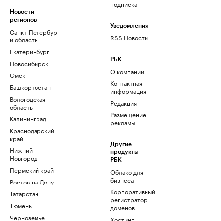
подписка
Новости
регионов
Уведомления
Санкт-Петербург
RSS Новости
и область
Екатеринбург
РБК
Новосибирск
О компании
Омск
Контактная
Башкортостан
информация
Вологодская
Редакция
область
Размещение
Калининград
рекламы
Краснодарский
край
Другие
Нижний
продукты
Новгород
РБК
Пермский край
Облако для
бизнеса
Ростов-на-Дону
Корпоративный
Татарстан
регистратор
Тюмень
доменов
Черноземье
Хостинг