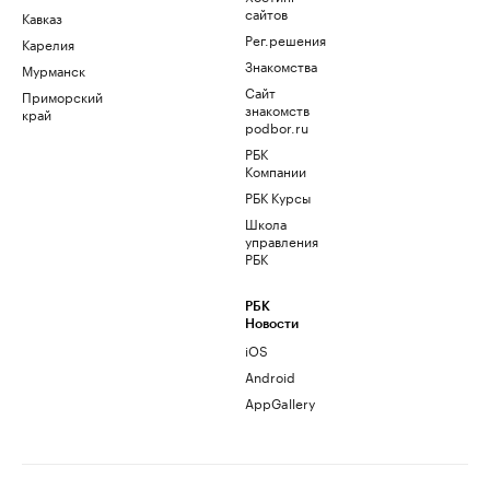
сайтов
Кавказ
Рег.решения
Карелия
Знакомства
Мурманск
Сайт
Приморский
знакомств
край
podbor.ru
РБК
Компании
РБК Курсы
Школа
управления
РБК
РБК
Новости
iOS
Android
AppGallery