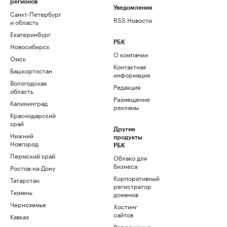
регионов
Уведомления
Санкт-Петербург
RSS Новости
и область
Екатеринбург
РБК
Новосибирск
О компании
Омск
Контактная
Башкортостан
информация
Вологодская
Редакция
область
Размещение
Калининград
рекламы
Краснодарский
край
Другие
Нижний
продукты
Новгород
РБК
Пермский край
Облако для
бизнеса
Ростов-на-Дону
Корпоративный
Татарстан
регистратор
Тюмень
доменов
Черноземье
Хостинг
сайтов
Кавказ
Рег.решения