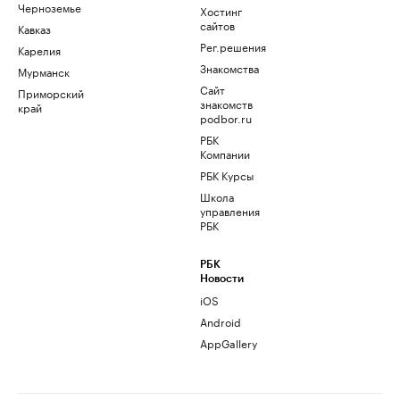
Черноземье
Хостинг
сайтов
Кавказ
Рег.решения
Карелия
Знакомства
Мурманск
Сайт
Приморский
знакомств
край
podbor.ru
РБК
Компании
РБК Курсы
Школа
управления
РБК
РБК
Новости
iOS
Android
AppGallery