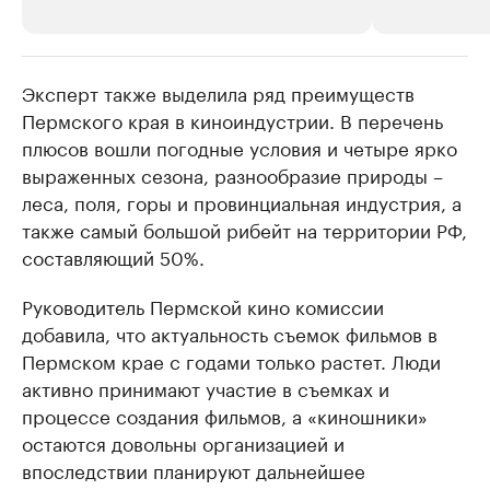
Эксперт также выделила ряд преимуществ
РБК Компании
РБК Компании
Пермского края в киноиндустрии. В перечень
Крупнейшие производители и
Страховые к
плюсов вошли погодные условия и четыре ярко
продавцы медийной продукции
присутствую
выраженных сезона, разнообразие природы –
Ознакомьтесь с информацией в каталоге
Посмотрите в ката
леса, поля, горы и провинциальная индустрия, а
также самый большой рибейт на территории РФ,
составляющий 50%.
Руководитель Пермской кино комиссии
добавила, что актуальность съемок фильмов в
Пермском крае с годами только растет. Люди
активно принимают участие в съемках и
процессе создания фильмов, а «киношники»
остаются довольны организацией и
впоследствии планируют дальнейшее