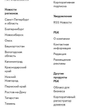
Корпоративная
подписка
Новости
регионов
Уведомления
Санкт-Петербург
RSS Новости
и область
Екатеринбург
РБК
Новосибирск
О компании
Омск
Контактная
Башкортостан
информация
Вологодская
Редакция
область
Размещение
Калининград
рекламы
Краснодарский
край
Другие
Нижний
продукты
Новгород
РБК
Пермский край
Облако для
бизнеса
Ростов-на-Дону
Корпоративный
Татарстан
регистратор
Тюмень
доменов