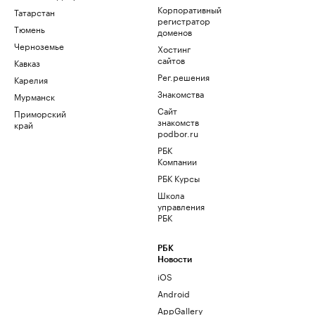
Корпоративный
Татарстан
регистратор
Тюмень
доменов
Черноземье
Хостинг
сайтов
Кавказ
Рег.решения
Карелия
Знакомства
Мурманск
Сайт
Приморский
знакомств
край
podbor.ru
РБК
Компании
РБК Курсы
Школа
управления
РБК
РБК
Новости
iOS
Android
AppGallery