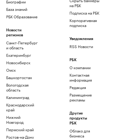
Скрыть баннеры
Биографии
на РБК
База знаний
Подписка на РБК
РБК Образование
Корпоративная
подписка
Новости
регионов
Уведомления
Санкт-Петербург
RSS Новости
и область
Екатеринбург
РБК
Новосибирск
О компании
Омск
Контактная
Башкортостан
информация
Вологодская
Редакция
область
Размещение
Калининград
рекламы
Краснодарский
край
Другие
Нижний
продукты
Новгород
РБК
Пермский край
Облако для
бизнеса
Ростов-на-Дону