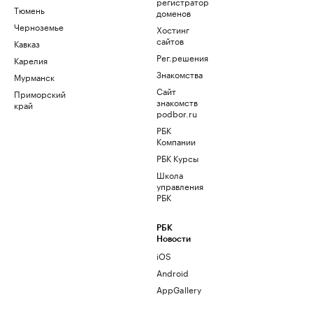
регистратор
Тюмень
доменов
Черноземье
Хостинг
сайтов
Кавказ
Рег.решения
Карелия
Знакомства
Мурманск
Сайт
Приморский
знакомств
край
podbor.ru
РБК
Компании
РБК Курсы
Школа
управления
РБК
РБК
Новости
iOS
Android
AppGallery