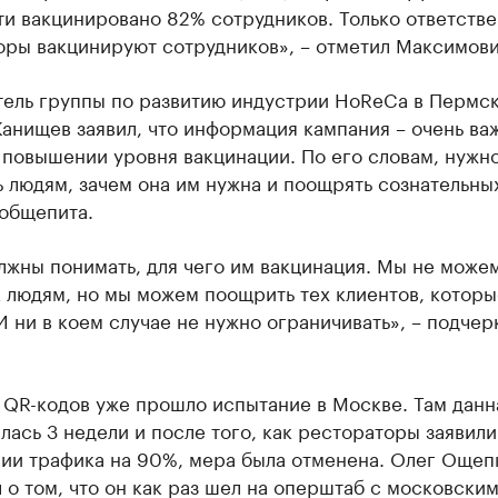
ти вакцинировано 82% сотрудников. Только ответств
оры вакцинируют сотрудников», – отметил Максимови
тель группы по развитию индустрии HoReCa в Пермс
анищев заявил, что информация кампания – очень ва
 повышении уровня вакцинации. По его словам, нужн
 людям, зачем она им нужна и поощрять сознательны
 общепита.
жны понимать, для чего им вакцинация. Мы не можем
к людям, но мы можем поощрить тех клиентов, которы
И ни в коем случае не нужно ограничивать», – подчер
 QR-кодов уже прошло испытание в Москве. Там данн
ась 3 недели и после того, как рестораторы заявили
ии трафика на 90%, мера была отменена. Олег Ощеп
 о том, что он как раз шел на оперштаб с московски