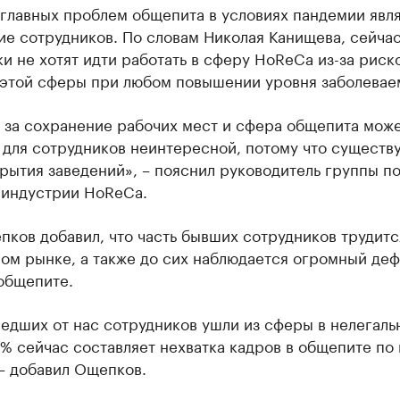
 главных проблем общепита в условиях пандемии явл
ие сотрудников. По словам Николая Канищева, сейча
и не хотят идти работать в сферу HoReCa из-за риск
 этой сферы при любом повышении уровня заболевае
 за сохранение рабочих мест и сфера общепита мож
 для сотрудников неинтересной, потому что существ
рытия заведений», – пояснил руководитель группы п
 индустрии HoReCa.
ков добавил, что часть бывших сотрудников трудитс
ом рынке, а также до сих наблюдается огромный де
общепите.
едших от нас сотрудников ушли из сферы в нелегаль
% сейчас составляет нехватка кадров в общепите по
– добавил Ощепков.