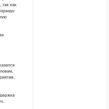
 так как
Посмотрите данные в каталоге по регионам
Гораздо
ную
ах
казался
ловам,
риятия.
ддержка
ч.