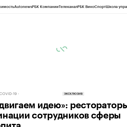
жимость
Autonews
РБК Компании
Телеканал
РБК Вино
Спорт
Школа упра
д
Стиль
Крипто
РБК Бизнес-среда
Дискуссионный клуб
Исследования
К
рагентов
Политика
Экономика
Бизнес
Технологии и медиа
Финансы
Рын
 COVID-19
ЭКСКЛЮЗИВ
двигаем идею»: рестораторы
инации сотрудников сферы
пита