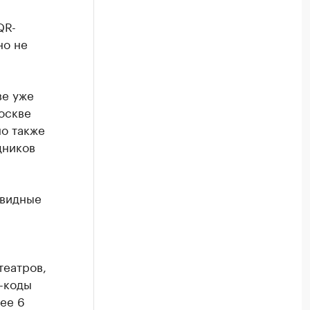
QR-
но не
ве уже
Москве
но также
дников
овидные
театров,
-коды
ее 6