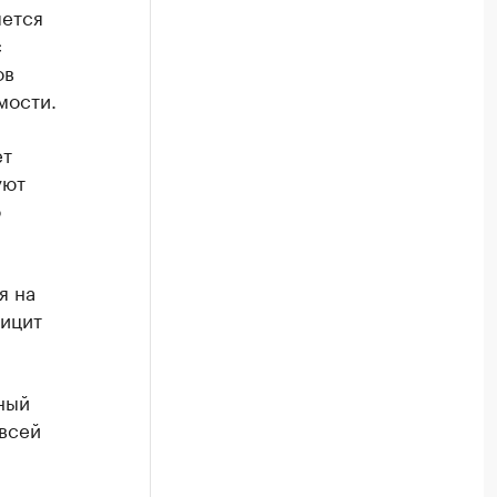
яется
с
ов
мости.
ет
уют
о
я на
фицит
ный
 всей