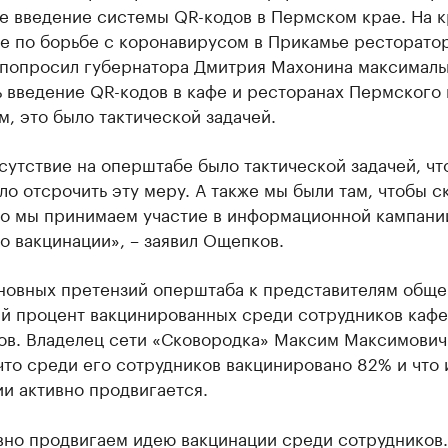
е введение системы QR-кодов в Пермском крае. На 
е по борьбе с коронавирусом в Прикамье ресторато
попросил губернатора Дмитрия Махонина максималь
 введение QR-кодов в кафе и ресторанах Пермского 
м, это было тактической задачей.
утствие на оперштабе было тактической задачей, чт
о отсрочить эту меру. А также мы были там, чтобы с
что мы принимаем участие в информационной кампани
о вакцинации», – заявил Ощепков.
новных претензий оперштаба к представителям обще
ий процент вакцинированных среди сотрудников кафе
ов. Владелец сети «Сковородка» Максим Максимович
что среди его сотрудников вакцинировано 82% и что 
и активно продвигается.
вно продвигаем идею вакцинации среди сотрудников.