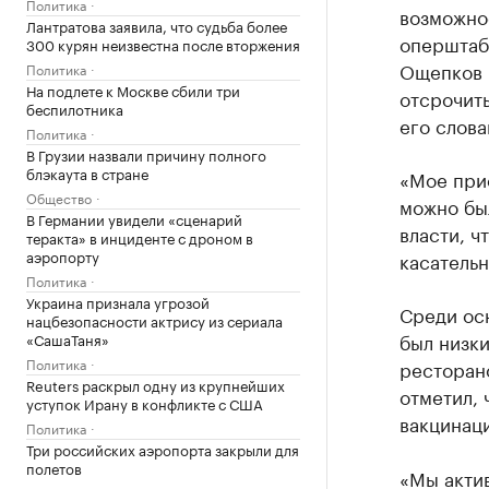
Политика
возможно
Лантратова заявила, что судьба более
оперштаб
300 курян неизвестна после вторжения
Ощепков 
Политика
На подлете к Москве сбили три
отсрочить
беспилотника
его слова
Политика
В Грузии назвали причину полного
блэкаута в стране
«Мое прис
Общество
можно был
В Германии увидели «сценарий
власти, 
теракта» в инциденте с дроном в
аэропорту
касательн
Политика
Украина признала угрозой
Среди ос
нацбезопасности актрису из сериала
был низк
«СашаТаня»
Политика
ресторан
Reuters раскрыл одну из крупнейших
отметил, 
уступок Ирану в конфликте с США
вакцинаци
Политика
Три российских аэропорта закрыли для
полетов
«Мы акти