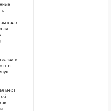
енные
ч.
ком крае
жная
о
х
 залезть
е это
кнул
ая мера
 об
ков
ми