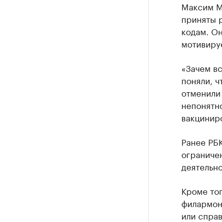
Максим М
приняты р
кодам. О
мотивиру
«Зачем вс
поняли, ч
отменили 
непонятно
вакциниро
Ранее РБ
ограничен
деятельно
Кроме тог
филармон
или спра