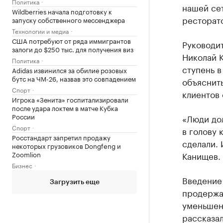
Политика
нашей се
Wildberries начала подготовку к
ресторат
запуску собственного мессенджера
Технологии и медиа
США потребуют от ряда иммигрантов
Руководи
залоги до $250 тыс. для получения виз
Николай К
Политика
ступень в
Adidas извинился за обилие розовых
бутс на ЧМ-26, назвав это совпадением
объяснить
Спорт
клиентов
Игрока «Зенита» госпитализировали
после удара локтем в матче Кубка
России
«Люди дол
Спорт
в голову 
Росстандарт запретил продажу
сделали. 
некоторых грузовиков Dongfeng и
Zoomlion
Канищев.
Бизнес
Введение
Загрузить еще
продержал
уменьшен
рассказал