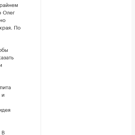
крайнем
р Олег
но
края. По
обы
казать
и
пита
 и
идея
 В