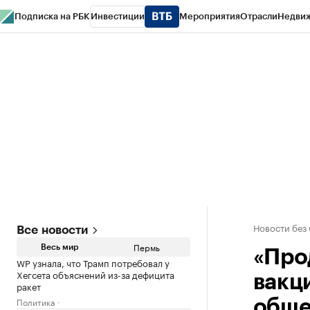
Подписка на РБК
Инвестиции
Мероприятия
Отрасли
Недви
РБК Курсы
РБК Life
Тренды
Визионеры
Национальные проекты
Горо
Спецпроекты СПб
Конференции СПб
Спецпроекты
Проверка конт
Новости без
Все новости
Пермь
Весь мир
«Про
WP узнала, что Трамп потребовал у
Хегсета объяснений из-за дефицита
вакц
ракет
Политика
обще