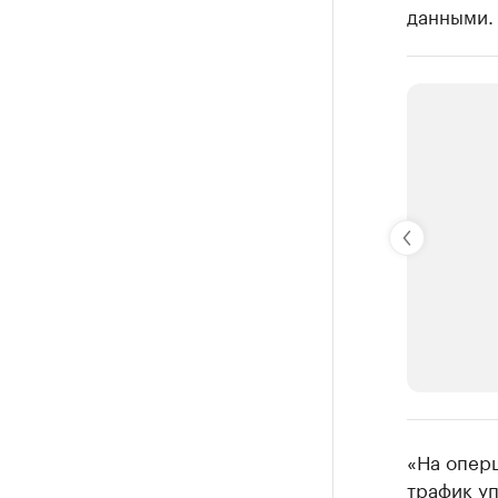
данными.
РБК Компан
«На оперш
Крупные
трафик уп