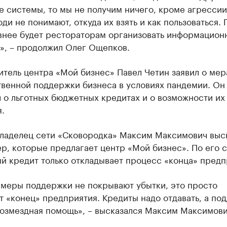
 системы, то мы не получим ничего, кроме агрессии,
верьте данные в каталоге
ди не понимают, откуда их взять и как пользоваться. 
внее будет рестораторам организовать информацион
», – продолжил Олег Ощепков.
тель центра «Мой бизнес» Павел Четин заявил о мер
твенной поддержки бизнеса в условиях пандемии. Он
 о льготных бюджетных кредитах и о возможности их
.
владелец сети «Сковородка» Максим Максимович выс
р, которые предлагает центр «Мой бизнес». По его с
й кредит только откладывает процесс «конца» предп
 меры поддержки не покрывают убытки, это просто
т «конец» предприятия. Кредиты надо отдавать, а по
возмездная помощь», – высказался Максим Максимови