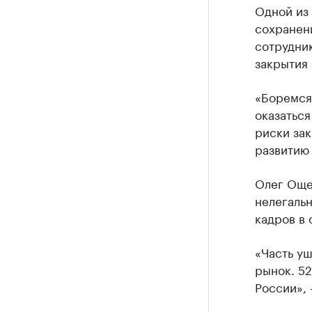
Одной из
сохранен
сотрудник
закрытия
«Боремся
оказаться
риски зак
развитию
Олег Ощеп
нелегальн
кадров в 
«Часть уш
рынок. 52
России», 