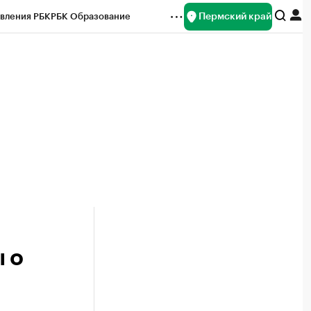
Пермский край
вления РБК
РБК Образование
редитные рейтинги
Франшизы
Газета
ок наличной валюты
 о