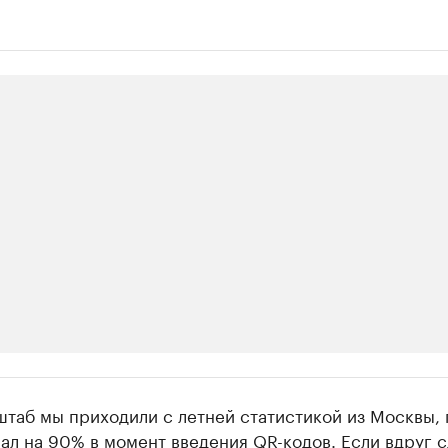
ии
таб мы приходили с летней статистикой из Москвы, 
 организации в нефтегазовой промышленно
ал на 90% в момент введения QR-кодов. Если вдруг с