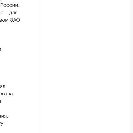
 России.
р – для
твом ЗАО
л
ял
ества
а
ия,
ту