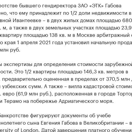
ии
ротстве бывшего гендиректора ЗАО «ЭТК» Габова
 организации в нефтегазовой промышленно
но, что ему принадлежит по 1/2 доли недвижимости в
ной Ивантеевке – в двух жилых домах площадью 680,
верьте данные в каталоге
в. м, а также в двух земельных участках площадью 23,9
 квартиру площадью 138 кв. м в Москве арбитражный 
 края 1 апреля 2021 года установил начальную прод
 млн руб.
ы экспертизы для определения стоимости зарубежно
сти. Это 1/2 квартиры площадью 146,3 кв. метров в
 предварительно оцененная в пределах от 370,5 млн 
 узбекских сумм. А также – вилла кадастровой стоим
. евро (61,9 млн руб.), расположенная в городе Торт
и Терамо на побережье Адриатического моря.
банкротстве фигурируют документы об учебе
нолетнего сына Евгения Габова в Великобритании – 
ersity of London. Датой завершения платного обучени