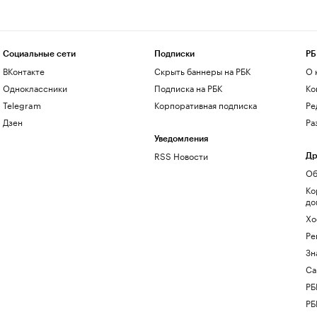
Социальные сети
Подписки
РБ
ВКонтакте
Скрыть баннеры на РБК
О 
Одноклассники
Подписка на РБК
Ко
Telegram
Корпоративная подписка
Ре
Дзен
Ра
Уведомления
RSS Новости
Др
Об
Ко
до
Хо
Ре
Зн
Са
РБ
РБ