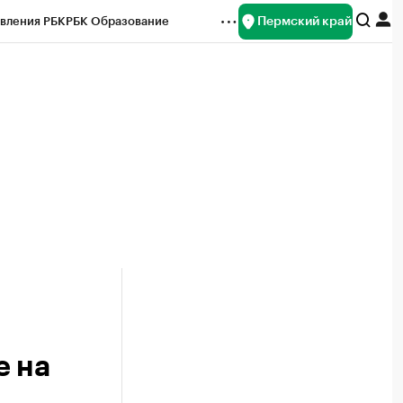
Пермский край
вления РБК
РБК Образование
редитные рейтинги
Франшизы
Газета
ок наличной валюты
е на