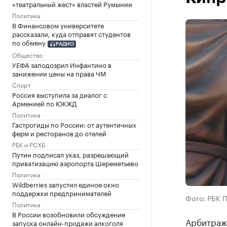
«театральный жест» властей Румынии
Политика
В Финансовом университете
рассказали, куда отправят студентов
по обмену
РАДИО
Общество
УЕФА заподозрил Инфантино в
занижении цены на права ЧМ
Спорт
Россия выступила за диалог с
Арменией по ЮКЖД
Политика
Гастрогиды по России: от аутентичных
ферм и ресторанов до отелей
РБК и РСХБ
Путин подписал указ, разрешающий
приватизацию аэропорта Шереметьево
Политика
Wildberries запустил единое окно
поддержки предпринимателей
Фото: РБК 
Политика
В России возобновили обсуждение
Арбитраж
запуска онлайн-продажи алкоголя