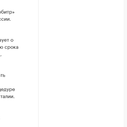
рбитр»
ссии.
вует о
ию срока
,
ть
цедуре
талии.
х