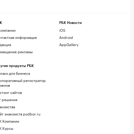
К
РБК Новости
компании
iOS
нтактная информация
Android
дакция
AppGallery
змещение рекламы
угие продукты РБК
лако для бизнеса
рпоративный регистратор
менов
стинг сайтов
г.решения
акомства
йт знакомств podbor.ru
К Компании
К Курсы