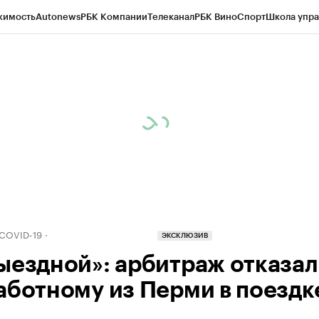
жимость
Autonews
РБК Компании
Телеканал
РБК Вино
Спорт
Школа упра
д
Стиль
Крипто
РБК Бизнес-среда
Дискуссионный клуб
Исследования
К
рагентов
Политика
Экономика
Бизнес
Технологии и медиа
Финансы
Рын
 COVID-19
ЭКСКЛЮЗИВ
ыездной»: арбитраж отказал
аботному из Перми в поездк