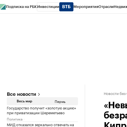
Подписка на РБК
Инвестиции
Мероприятия
Отрасли
Недви
РБК Курсы
РБК Life
Тренды
Визионеры
Национальные проекты
Горо
Спецпроекты СПб
Конференции СПб
Спецпроекты
Проверка конт
Новости без
Все новости
Пермь
Весь мир
«Нев
Государство получит «золотую акцию»
при приватизации Шереметьево
безр
Политика
МИД отказался зеркально отвечать на
Кипр