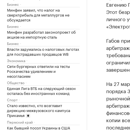
Евгению Г
Бизнес
Минфин заявил, что налог на
Этот безр
сверхприбыль для металлургов не
личного у
обсуждается
«Электрот
Бизнес
Минфин разработал законопроект об
акцизе на импортную сталь
Габов при
Бизнес
арбитраж
Власти задумались о налоговых льготах
для пострадавших продавцов WB
требован
Экономика
ограничи
Сети бургерных ответили на тесты
завершен
Роскачества удивлением и
несогласием
Общество
На 27 мар
Единая Лига ВТБ на следующий сезон
порядка 
осталась без иностранных команд
рыночной 
Спорт
арбитраж
Стало известно, кто возглавит
дирекцию межвузовского кампуса
финансов
Прикамья
копии все
Пермский край
последне
Как бывший посол Украины в США