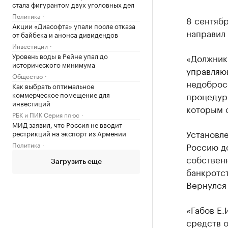
стала фигурантом двух уголовных дел
Политика
8 сентябр
Акции «Диасофта» упали после отказа
направил 
от байбека и анонса дивидендов
Инвестиции
Уровень воды в Рейне упал до
«Должник
исторического минимума
управляющ
Общество
недобросо
Как выбрать оптимальное
процедур
коммерческое помещение для
инвестиций
которым о
РБК и ПИК Серия плюс
МИД заявил, что Россия не вводит
Установле
рестрикций на экспорт из Армении
Россию д
Политика
собственн
Загрузить еще
банкротст
Вернулся 
«Габов Е.
средств о