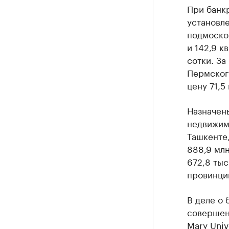
РБК Компан
При банк
Крупные
установле
подмосков
Найдите и про
и 142,9 к
сотки. За
Пермского
цену 71,5
Назначен
недвижимо
Ташкенте,
888,9 млн
672,8 тыс
провинци
В деле о 
совершен
Mary Univ