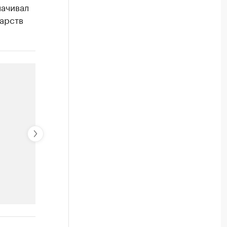
лачивал
дарств