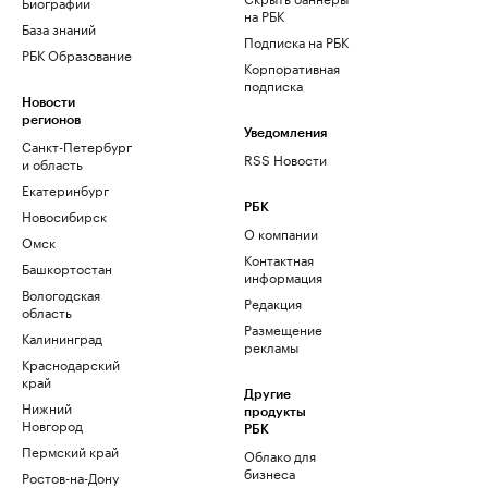
Биографии
на РБК
База знаний
Подписка на РБК
РБК Образование
Корпоративная
подписка
Новости
регионов
Уведомления
Санкт-Петербург
RSS Новости
и область
Екатеринбург
РБК
Новосибирск
О компании
Омск
Контактная
Башкортостан
информация
Вологодская
Редакция
область
Размещение
Калининград
рекламы
Краснодарский
край
Другие
Нижний
продукты
Новгород
РБК
Пермский край
Облако для
бизнеса
Ростов-на-Дону