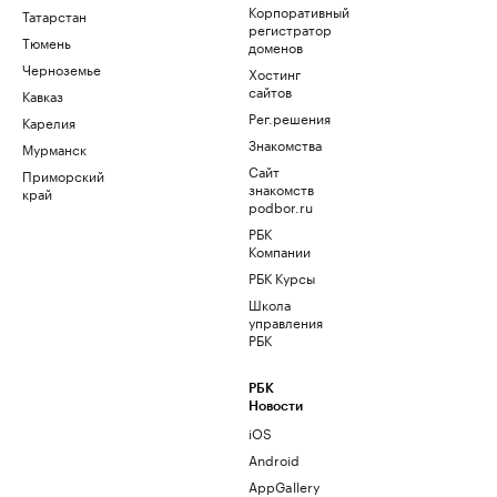
Корпоративный
Татарстан
регистратор
Тюмень
доменов
Черноземье
Хостинг
сайтов
Кавказ
Рег.решения
Карелия
Знакомства
Мурманск
Сайт
Приморский
знакомств
край
podbor.ru
РБК
Компании
РБК Курсы
Школа
управления
РБК
РБК
Новости
iOS
Android
AppGallery