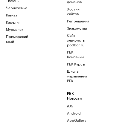
Тюмень
доменов
Черноземье
Хостинг
сайтов
Кавказ
Рег.решения
Карелия
Знакомства
Мурманск
Сайт
Приморский
знакомств
край
podbor.ru
РБК
Компании
РБК Курсы
Школа
управления
РБК
РБК
Новости
iOS
Android
AppGallery