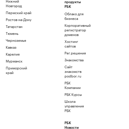
Нижний
продукты
Новгород
РБК
Пермский край
Облако для
бизнеса
Ростов-на-Дону
Корпоративный
Татарстан
регистратор
Тюмень
доменов
Черноземье
Хостинг
сайтов
Кавказ
Рег.решения
Карелия
Знакомства
Мурманск
Сайт
Приморский
знакомств
край
podbor.ru
РБК
Компании
РБК Курсы
Школа
управления
РБК
РБК
Новости