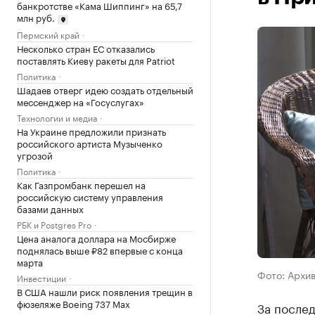
банкротстве «Кама Шиппинг» на 65,7
млн руб.
Пермский край
Несколько стран ЕС отказались
поставлять Киеву ракеты для Patriot
Политика
Шадаев отверг идею создать отдельный
мессенджер на «Госуслугах»
Технологии и медиа
На Украине предложили признать
российского артиста Музыченко
угрозой
Политика
Как Газпромбанк перешел на
российскую систему управления
базами данных
РБК и Postgres Pro
Цена аналога доллара на Мосбирже
поднялась выше ₽82 впервые с конца
марта
Фото: Архи
Инвестиции
В США нашли риск появления трещин в
фюзеляже Boeing 737 Max
За после