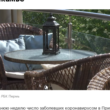
в РБК Пермь
днюю неделю число заболевших коронавирусом в При