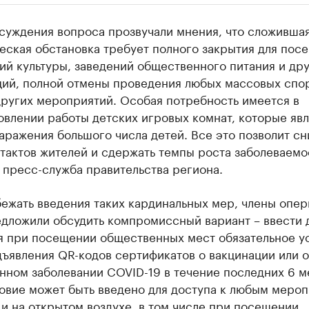
ии
бсуждения вопроса прозвучали мнения, что сложивша
 организации в нефтегазовой промышленно
еская обстановка требует полного закрытия для пос
й культуры, заведений общественного питания и др
верьте данные в каталоге
ций, полной отмены проведения любых массовых спо
других мероприятий. Особая потребность имеется в
овлении работы детских игровых комнат, которые яв
аражения большого числа детей. Все это позволит сн
тактов жителей и сдержать темпы роста заболеваемо
 пресс-служба правительства региона.
бежать введения таких кардинальных мер, члены опе
едложили обсудить компромиссный вариант – ввести 
я при посещении общественных мест обязательное у
ъявления QR-кодов сертификатов о вакцинации или о
нном заболевании COVID-19 в течение последних 6 м
ловие может быть введено для доступа к любым меро
 и на открытом воздухе, в том числе при посещении