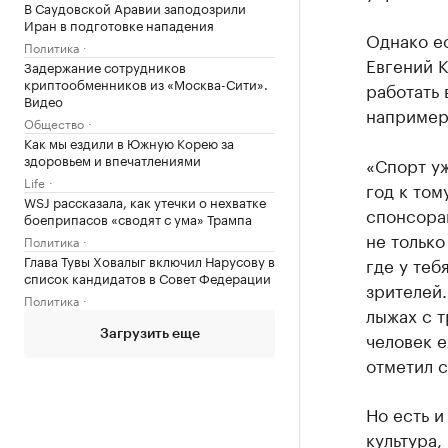
В Саудовской Аравии заподозрили
Иран в подготовке нападения
Однако е
Политика
Евгений К
Задержание сотрудников
криптообменников из «Москва-Сити».
работать 
Видео
например,
Общество
Как мы ездили в Южную Корею за
здоровьем и впечатлениями
«Спорт уж
Life
год к том
WSJ рассказала, как утечки о нехватке
спонсорам
боеприпасов «сводят с ума» Трампа
не только
Политика
Глава Тувы Ховалыг включил Нарусову в
где у теб
список кандидатов в Совет Федерации
зрителей.
Политика
лыжах с 
человек е
Загрузить еще
отметил 
Но есть и
культура,