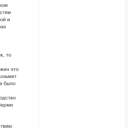
ном
астям
ой и
раз
к, то
лжен это
возьмет
не было
?
одство
Перми
ствию