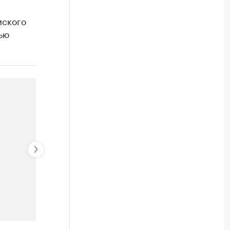
мского
ью