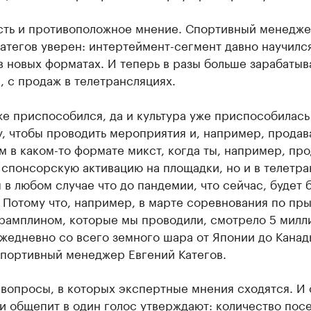
сть и противоположное мнение. Спортивный менедж
атегов уверен: интертеймент-сегмент давно научилс
в новых форматах. И теперь в разы больше зарабатыв
 с продаж в телетрансляциях.
е приспособился, да и культура уже приспособилась 
у, чтобы проводить мероприятия и, например, продав
 в каком-то формате микст, когда ты, например, пр
 спонсорскую активацию на площадки, но и в телетра
я в любом случае что до пандемии, что сейчас, будет
 Потому что, например, в марте соревнования по пр
трамплином, которые мы проводили, смотрело 5 милл
жедневно со всего земного шара от Японии до Канад
спортивный менеджер Евгений Категов.
 вопросы, в которых экспертные мнения сходятся. И 
 и общепит в один голос утверждают: количество пос