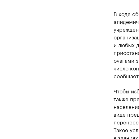
РБК Компан
В ходе о
Крупные
эпидемич
учреждени
Найдите и про
организа
и любых 
приостан
очагами з
число кон
сообщает
Чтобы из
также пр
населени
виде пред
перенесе
Такое ус
в зданиях