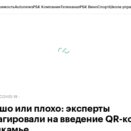
жимость
Autonews
РБК Компании
Телеканал
РБК Вино
Спорт
Школа упра
д
Стиль
Крипто
РБК Бизнес-среда
Дискуссионный клуб
Исследования
К
рагентов
Политика
Экономика
Бизнес
Технологии и медиа
Финансы
Рын
 COVID-19
шо или плохо: эксперты
агировали на введение QR-к
икамье