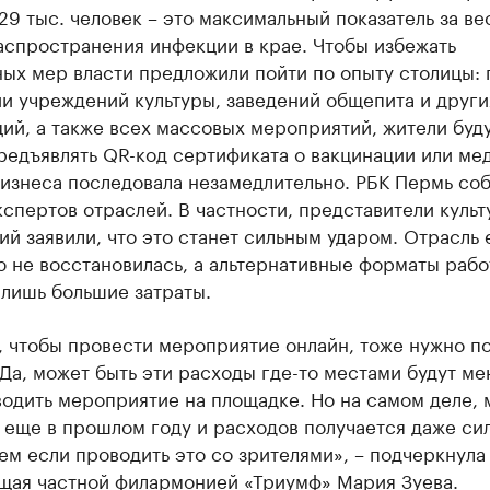
29 тыс. человек – это максимальный показатель за ве
аспространения инфекции в крае. Чтобы избежать
ых мер власти предложили пойти по опыту столицы: 
и учреждений культуры, заведений общепита и други
ий, а также всех массовых мероприятий, жители буд
едъявлять QR-код сертификата о вакцинации или мед
бизнеса последовала незамедлительно. РБК Пермь со
спертов отраслей. В частности, представители куль
й заявили, что это станет сильным ударом. Отрасль
 не восстановилась, а альтернативные форматы раб
лишь большие затраты.
, чтобы провести мероприятие онлайн, тоже нужно п
Да, может быть эти расходы где-то местами будут ме
одить мероприятие на площадке. Но на самом деле, 
 еще в прошлом году и расходов получается даже си
ем если проводить это со зрителями», – подчеркнула
щая частной филармонией «Триумф» Мария Зуева.