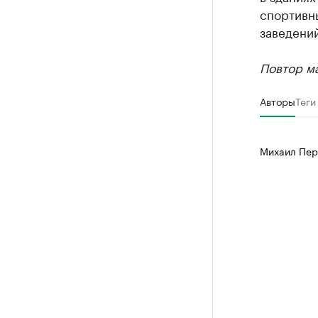
спортивны
заведений
Повтор ма
Авторы
Теги
Михаил Пер