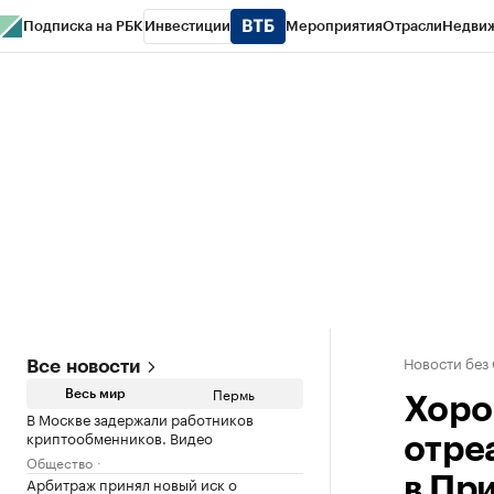
Подписка на РБК
Инвестиции
Мероприятия
Отрасли
Недви
РБК Курсы
РБК Life
Тренды
Визионеры
Национальные проекты
Горо
Спецпроекты СПб
Конференции СПб
Спецпроекты
Проверка конт
Новости без
Все новости
Пермь
Весь мир
Хоро
В Москве задержали работников
криптообменников. Видео
отре
Общество
Арбитраж принял новый иск о
в Пр