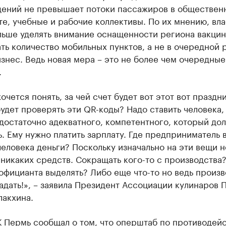
дений не превышает потоки пассажиров в обществен
е, учебные и рабочие коллективы. По их мнению, вл
льше уделять внимание оснащенности региона вакцин
ть количество мобильных пунктов, а не в очередной 
знес. Ведь новая мера – это не более чем очередные
.
очется понять, за чей счет будет вот этот вот праздни
будет проверять эти QR-коды? Надо ставить человека,
достаточно адекватного, компетентного, который до
. Ему нужно платить зарплату. Где предприниматель 
человека деньги? Поскольку изначально на эти вещи 
никаких средств. Сокращать кого-то с производства
фицианта выделять? Либо еще что-то но ведь произв
адать!», – заявила Президент Ассоциации кулинаров 
лакхина.
К Пермь сообщал о том, что оперштаб по противодей