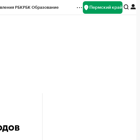
Пермский край
вления РБК
РБК Образование
редитные рейтинги
Франшизы
Газета
ок наличной валюты
одов