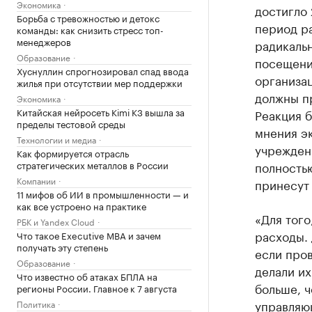
Экономика
достигло 
Борьба с тревожностью и детокс
период р
команды: как снизить стресс топ-
менеджеров
радикальн
Образование
посещени
Хуснуллин спрогнозировал спад ввода
организац
жилья при отсутствии мер поддержки
должны пр
Экономика
Китайская нейросеть Kimi K3 вышла за
Реакция 
пределы тестовой среды
мнения эк
Технологии и медиа
учреждени
Как формируется отрасль
стратегических металлов в России
полностью
Компании
принесут 
11 мифов об ИИ в промышленности — и
как все устроено на практике
«Для того
РБК и Yandex Cloud
расходы. 
Что такое Executive MBA и зачем
получать эту степень
если пров
Образование
делали их
Что известно об атаках БПЛА на
больше, ч
регионы России. Главное к 7 августа
управляю
Политика