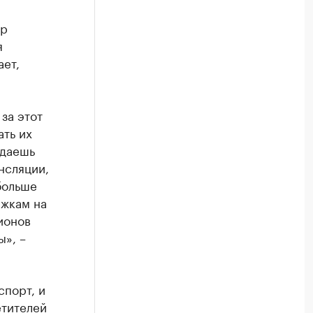
ер
я
ает,
за этот
ать их
одаешь
нсляции,
 больше
ыжкам на
ионов
ы», –
спорт, и
етителей