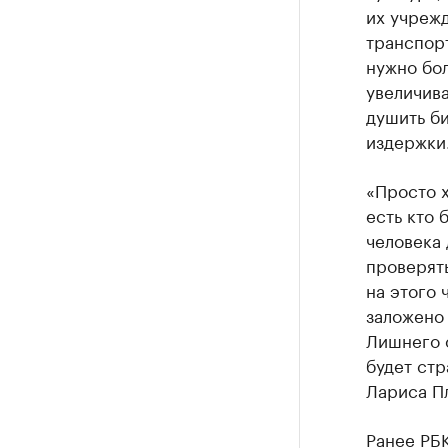
их учреж
транспорт
нужно бо
увеличива
душить би
издержки
«Просто х
есть кто 
человека 
проверять
на этого 
заложено 
Лишнего о
будет стр
Лариса П
Ранее РБ