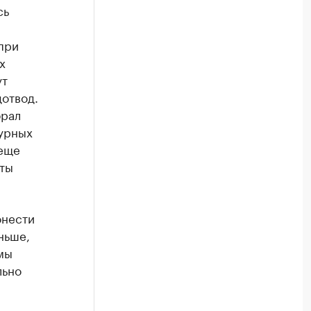
сь
при
х
ут
отвод.
брал
турных
 еще
оты
онести
ньше,
мы
льно