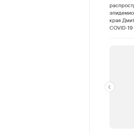
распрост
эпидемио
края Дмит
COVID-19