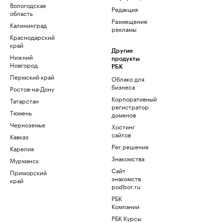
Вологодская
Редакция
область
Размещение
Калининград
рекламы
Краснодарский
край
Другие
Нижний
продукты
Новгород
РБК
Пермский край
Облако для
бизнеса
Ростов-на-Дону
Корпоративный
Татарстан
регистратор
Тюмень
доменов
Черноземье
Хостинг
сайтов
Кавказ
Рег.решения
Карелия
Знакомства
Мурманск
Сайт
Приморский
знакомств
край
podbor.ru
РБК
Компании
РБК Курсы