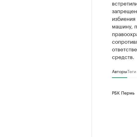
встретили
запрещенн
избиения 
машину, 
правоохра
сопротив
ответств
средств.
Авторы
Теги
РБК Пермь