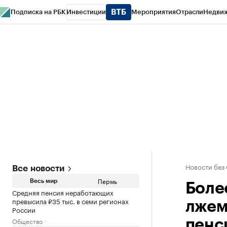
Подписка на РБК
Инвестиции
Мероприятия
Отрасли
Недви
РБК Курсы
РБК Life
Тренды
Визионеры
Национальные проекты
Горо
Спецпроекты СПб
Конференции СПб
Спецпроекты
Проверка конт
Новости без
Все новости
Пермь
Весь мир
Боле
Средняя пенсия неработающих
превысила ₽35 тыс. в семи регионах
лжем
России
Общество
пенс