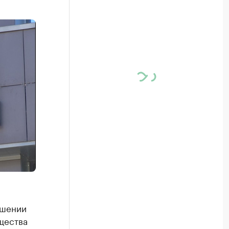
ошении
щества