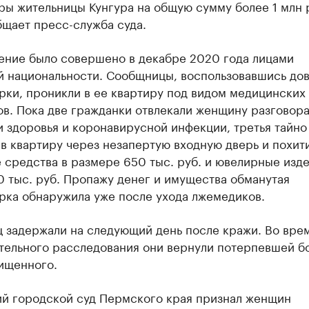
ры жительницы Кунгура на общую сумму более 1 млн 
бщает пресс-служба суда.
ение было совершено в декабре 2020 года лицами
й национальности. Сообщницы, воспользовавшись до
рки, проникли в ее квартиру под видом медицинских
в. Пока две гражданки отвлекали женщину разговор
 здоровья и коронавирусной инфекции, третья тайно
в квартиру через незапертую входную дверь и похит
средства в размере 650 тыс. руб. и ювелирные изде
 тыс. руб. Пропажу денег и имущества обманутая
рка обнаружила уже после ухода лжемедиков.
 задержали на следующий день после кражи. Во вре
тельного расследования они вернули потерпевшей б
ищенного.
ий городской суд Пермского края признал женщин