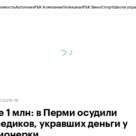
жимость
Autonews
РБК Компании
Телеканал
РБК Вино
Спорт
Школа упра
д
Стиль
Крипто
РБК Бизнес-среда
Дискуссионный клуб
Исследования
К
рагентов
Политика
Экономика
Бизнес
Технологии и медиа
Финансы
Рын
 COVID-19
е 1 млн: в Перми осудили
едиков, укравших деньги у
ионерки