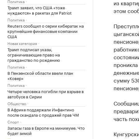
Политика
из кварти
Трамп заявил, что США «тоже
этом соо
нуждаются» в ракетах для Patriot
Политика
Преступл
Reuters сообщил о серии кибератак на
крупнейшие финансовые компании
цыганско
США
пенсионе
Новая категория
работнико
Трамп подписал указы,
ограничивающие право на
состоянии
гражданство по рождению
проникла 
Политика
денежные 
В Пензенской области ввели план
«Ковер»
сумму 530
Политика
пенсионе
Четыре человека погибли при взрыве в
автобусе в Сирии
Сообщниц
Общество
В Африке поддержали Инфантино
предвари
после скандала с продажей прав ЧМ
часть пох
Спорт
Запасы газа в Европе на минимуме. Что
Кунгурск
будет зимой