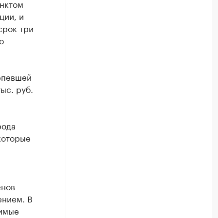
унктом
ции, и
срок три
о
ерпевшей
ыс. руб.
рода
которые
енов
ением. В
димые