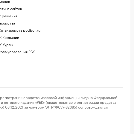
менов
стинг сайтов
г.решения
акомства
йт знакомств podbor.ru
К Компании
К Курсы
ола управления РБК
регистрации средства массовой информации выдано Федеральной
и сетевого издания «РБК» (свидетельство о регистрации средства
ор) 03.12.2021 за номером ЭЛ №ФС77-82385) сопровождаются