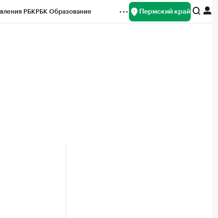
Пермский край
вления РБК
РБК Образование
редитные рейтинги
Франшизы
Газета
ок наличной валюты