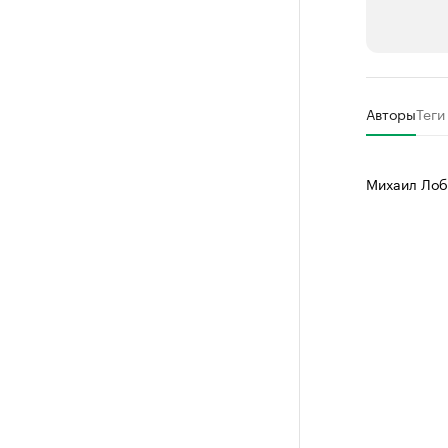
РБК Компан
Авторы
Теги
Крупней
Ознакомьтесь
Михаил Лоб