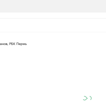
ии
шие производители и продавцы медийной п
 с информацией в каталоге
анов, РБК Пермь