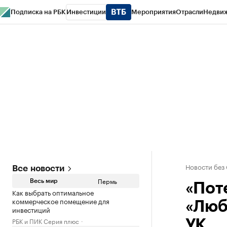
Подписка на РБК
Инвестиции
Мероприятия
Отрасли
Недви
РБК Курсы
РБК Life
Тренды
Визионеры
Национальные проекты
Горо
Спецпроекты СПб
Конференции СПб
Спецпроекты
Проверка конт
Новости без
Все новости
Пермь
Весь мир
«Пот
Как выбрать оптимальное
коммерческое помещение для
«Люб
инвестиций
РБК и ПИК Серия плюс
УК