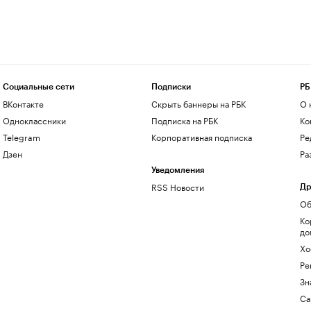
Социальные сети
Подписки
РБ
ВКонтакте
Скрыть баннеры на РБК
О 
Одноклассники
Подписка на РБК
Ко
Telegram
Корпоративная подписка
Ре
Дзен
Ра
Уведомления
RSS Новости
Др
Об
Ко
до
Хо
Ре
Зн
Са