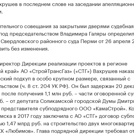
хрушев в последнем слове на заседании апелляцион
и.
ительного совещания за закрытыми дверями судебная
 под председательством Владимира Галяры определил
 Свердловского районного суда Перми от 26 апреля 
вить без изменения.
иректор Дирекции реализации проектов в регионе
 край» АО «СтройТрансГаз» («СТГ») Вахрушев наказа
ский подкуп в особо крупном размере, связанный с
ьством (ч. 8 ст. 204 УК РФ). Он был задержан 20 дек
 после получения 1,1 млн руб. – части оговоренной с
б. – от депутата Соликамской городской Думы Дмитр
, представителя субподрядного ООО «КамаСтрой». К
мска в 2017 году заключила с АО «СТГ» договор субп
ю 1,47 млрд руб. на строительство двух многокварт
ЖК «Любимов». Глава подрядной дирекции требовал о