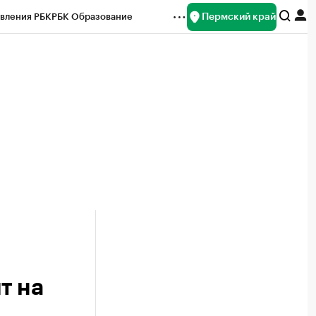
Пермский край
вления РБК
РБК Образование
редитные рейтинги
Франшизы
Газета
ок наличной валюты
т на