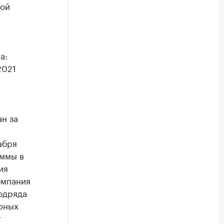
ной
а:
2021
н за
абря
уммы в
ия
омпания
одряда
ирных
т