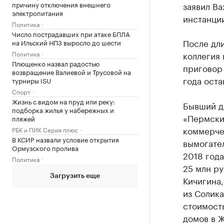
причину отключения внешнего
заявил Ва
электропитания
инстанци
Политика
Число пострадавших при атаке БПЛА
После дл
на Ильский НПЗ выросло до шести
Политика
коллегия
Плющенко назвал радостью
приговор
возвращение Валиевой и Трусовой на
года оста
турниры ISU
Спорт
Жизнь с видом на пруд или реку:
Бывший д
подборка жилья у набережных и
«Пермский
пляжей
коммерче
РБК и ПИК Серия плюс
В КСИР назвали условие открытия
вымогател
Ормузского пролива
2018 года
Политика
25 млн ру
Загрузить еще
Кичигина
из Солика
стоимость
домов в 