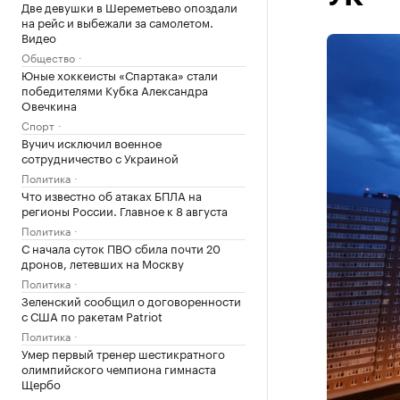
Две девушки в Шереметьево опоздали
на рейс и выбежали за самолетом.
Видео
Общество
Юные хоккеисты «Спартака» стали
победителями Кубка Александра
Овечкина
Спорт
Вучич исключил военное
сотрудничество с Украиной
Политика
Что известно об атаках БПЛА на
регионы России. Главное к 8 августа
Политика
С начала суток ПВО сбила почти 20
дронов, летевших на Москву
Политика
Зеленский сообщил о договоренности
с США по ракетам Patriot
Политика
Умер первый тренер шестикратного
олимпийского чемпиона гимнаста
Щербо