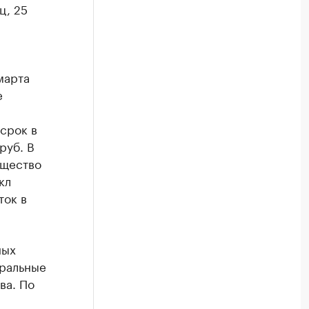
ц, 25
марта
е
срок в
руб. В
ущество
кл
ток в
ных
еральные
ва. По