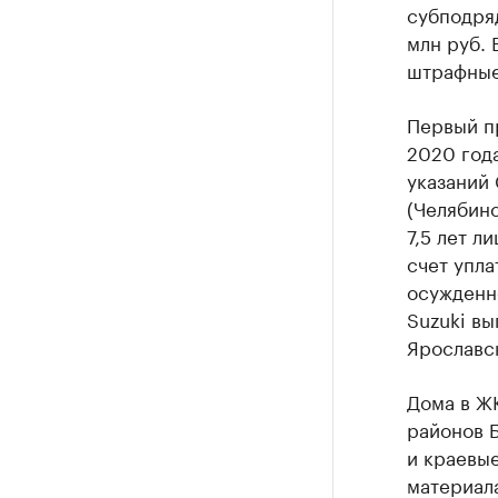
субподряд
млн руб. 
штрафные 
Первый п
2020 года
указаний
(Челябинс
7,5 лет л
счет упл
осужденн
Suzuki вы
Ярославс
Дома в Ж
районов 
и краевые
материал