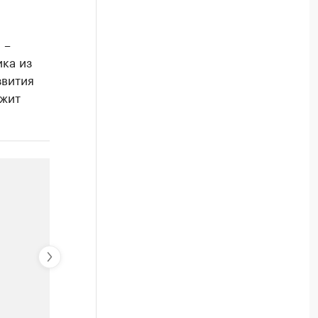
 –
ка из
звития
ежит