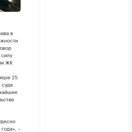
ава в
лжности
говор
 силу
ии ЖК
мере 25
 суде
ижайшее
льстве
удесно
 года», –