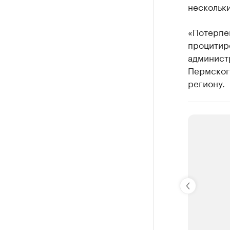
нескольки
«Потерпев
процитир
админист
Пермского
региону.