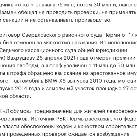
чика «откат» сначала 75 млн, потом 30 млн и, наконе
Взамен обещал не проводить проверки, не применять
санкции и не останавливать производство.
риговор Свердловского районного суда Перми от 17 
 был отменен за мягкостью наказания. Во исполнени
 Седьмого кассационного суда общей юрисдикции
к) Вахрушеву 26 апреля 2021 года отмерен прежний 
ишения свободы, а штраф увеличен с 11 млн до 50 млн 
аты штрафа обращено взыскание на арестованное им
ого – автомобиль BMW X6 выпуска 2010 года, мотоци
пуска 2014 года и земельный участок площадью 27 со
кой области.
К «Любимов» предназначены для жителей левобереж
Березников. Источник РБК Пермь рассказал, что фед
 власти обеспокоены ходом и качеством строительст
ам проведенных проверок ожидается возбуждение