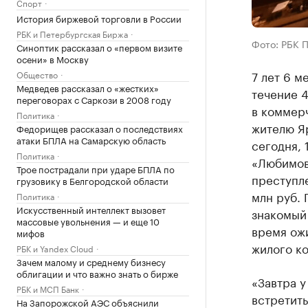
Спорт
История биржевой торговли в России
РБК и Петербургская Биржа
Фото: РБК 
Синоптик рассказал о «первом визите
осени» в Москву
7 лет 6 м
Общество
Медведев рассказал о «жестких»
течение 
переговорах с Саркози в 2008 году
в коммерч
Политика
жителю Я
Федорищев рассказал о последствиях
атаки БПЛА на Самарскую область
сегодня,
Политика
«Любимов
Трое пострадали при ударе БПЛА по
преступл
грузовику в Белгородской области
млн руб.
Политика
Искусственный интеллект вызовет
знакомый
массовые увольнения — и еще 10
время ож
мифов
жилого ко
РБК и Yandex Cloud
Зачем малому и среднему бизнесу
облигации и что важно знать о бирже
«Завтра у
РБК и МСП Банк
встретить
На Запорожской АЭС объяснили