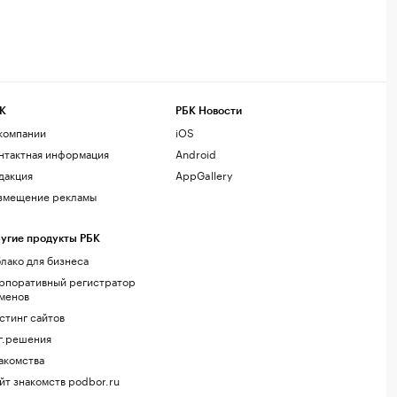
К
РБК Новости
компании
iOS
нтактная информация
Android
дакция
AppGallery
змещение рекламы
угие продукты РБК
лако для бизнеса
рпоративный регистратор
менов
стинг сайтов
г.решения
акомства
йт знакомств podbor.ru