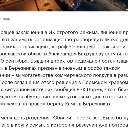
Пермь
есяцев заключения в ИК строгого режима, лишение пр
4 лет занимать организационно-распорядительные до
еских организациях, штраф 50 млн руб. – такой при
рославской области Александру Вахрушеву вступил в
 10 сентября. Бывший директор подрядной организац
» в Березниках признан виновным в особо тяжком
ении – вымогательстве коммерческого подкупа в раз
 После оглашения этого решения в Пермском краевом
 с ситуацией источник сообщил РБК Пермь, что в бл
идается возбуждение новых уголовных дел о строите
мплекса на правом берегу Камы в Березниках.
 меня день рождения. Юбилей – сорок лет. Было бы ч
 его в кругу семьи, с которой я разлучен уже полтора