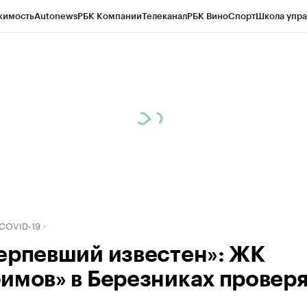
жимость
Autonews
РБК Компании
Телеканал
РБК Вино
Спорт
Школа упра
д
Стиль
Крипто
РБК Бизнес-среда
Дискуссионный клуб
Исследования
К
рагентов
Политика
Экономика
Бизнес
Технологии и медиа
Финансы
Рын
 COVID-19
ерпевший известен»: ЖК
имов» в Березниках проверя