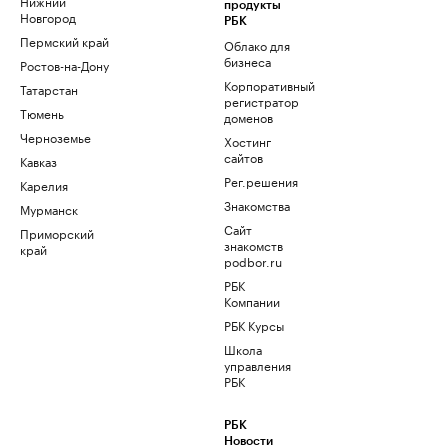
Нижний
продукты
Новгород
РБК
Пермский край
Облако для
бизнеса
Ростов-на-Дону
Корпоративный
Татарстан
регистратор
Тюмень
доменов
Черноземье
Хостинг
сайтов
Кавказ
Рег.решения
Карелия
Знакомства
Мурманск
Сайт
Приморский
знакомств
край
podbor.ru
РБК
Компании
РБК Курсы
Школа
управления
РБК
РБК
Новости