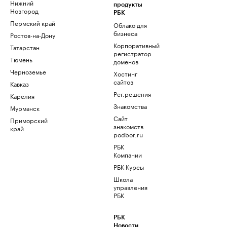
Нижний
продукты
Новгород
РБК
Пермский край
Облако для
бизнеса
Ростов-на-Дону
Корпоративный
Татарстан
регистратор
Тюмень
доменов
Черноземье
Хостинг
сайтов
Кавказ
Рег.решения
Карелия
Знакомства
Мурманск
Сайт
Приморский
знакомств
край
podbor.ru
РБК
Компании
РБК Курсы
Школа
управления
РБК
РБК
Новости