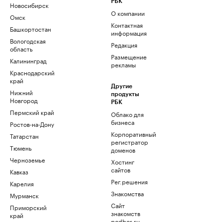
РБК
Новосибирск
О компании
Омск
Контактная
Башкортостан
информация
Вологодская
Редакция
область
Размещение
Калининград
рекламы
Краснодарский
край
Другие
Нижний
продукты
Новгород
РБК
Пермский край
Облако для
бизнеса
Ростов-на-Дону
Корпоративный
Татарстан
регистратор
Тюмень
доменов
Черноземье
Хостинг
сайтов
Кавказ
Рег.решения
Карелия
Знакомства
Мурманск
Сайт
Приморский
знакомств
край
podbor.ru