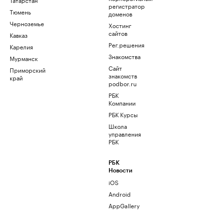
регистратор
Тюмень
доменов
Черноземье
Хостинг
сайтов
Кавказ
Рег.решения
Карелия
Знакомства
Мурманск
Сайт
Приморский
знакомств
край
podbor.ru
РБК
Компании
РБК Курсы
Школа
управления
РБК
РБК
Новости
iOS
Android
AppGallery