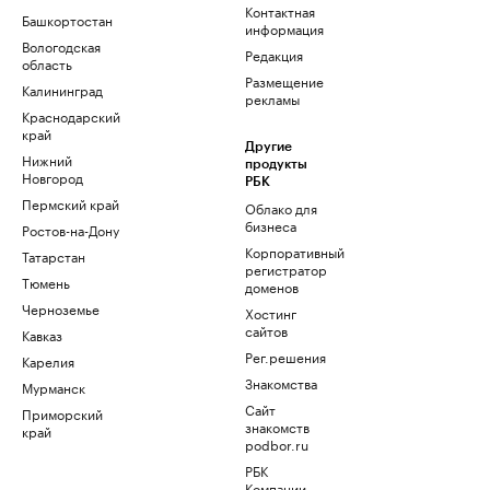
Контактная
Башкортостан
информация
Вологодская
Редакция
область
Размещение
Калининград
рекламы
Краснодарский
край
Другие
Нижний
продукты
Новгород
РБК
Пермский край
Облако для
бизнеса
Ростов-на-Дону
Корпоративный
Татарстан
регистратор
Тюмень
доменов
Черноземье
Хостинг
сайтов
Кавказ
Рег.решения
Карелия
Знакомства
Мурманск
Сайт
Приморский
знакомств
край
podbor.ru
РБК
Компании