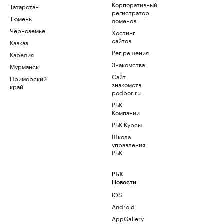
Корпоративный
Татарстан
регистратор
Тюмень
доменов
Черноземье
Хостинг
сайтов
Кавказ
Рег.решения
Карелия
Знакомства
Мурманск
Сайт
Приморский
знакомств
край
podbor.ru
РБК
Компании
РБК Курсы
Школа
управления
РБК
РБК
Новости
iOS
Android
AppGallery