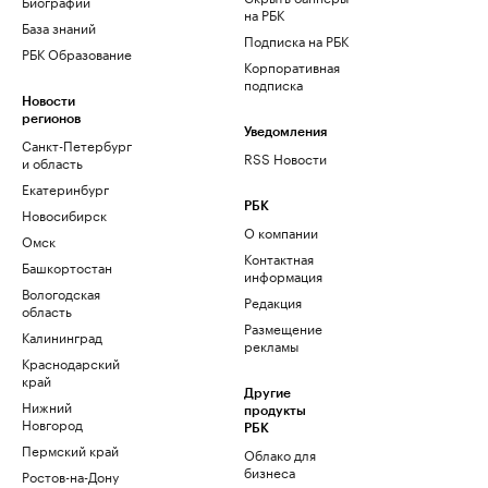
Биографии
на РБК
База знаний
Подписка на РБК
РБК Образование
Корпоративная
подписка
Новости
регионов
Уведомления
Санкт-Петербург
RSS Новости
и область
Екатеринбург
РБК
Новосибирск
О компании
Омск
Контактная
Башкортостан
информация
Вологодская
Редакция
область
Размещение
Калининград
рекламы
Краснодарский
край
Другие
Нижний
продукты
Новгород
РБК
Пермский край
Облако для
бизнеса
Ростов-на-Дону