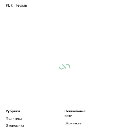
РБК Пермь
Ознакомьтесь с информацией в каталоге
Посмотрите в ката
Рубрики
Социальные
сети
Политика
ВКонтакте
Экономика