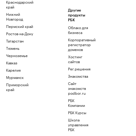
Краснодарский
край
Другие
Нижний
продукты
Новгород
РБК
Пермский край
Облако для
бизнеса
Ростов-на-Дону
Корпоративный
Татарстан
регистратор
Тюмень
доменов
Черноземье
Хостинг
сайтов
Кавказ
Рег.решения
Карелия
Знакомства
Мурманск
Сайт
Приморский
знакомств
край
podbor.ru
РБК
Компании
РБК Курсы
Школа
управления
РБК