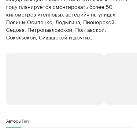
году планируется смонтировать более 50
километров «тепловых артерий» на улицах
Полины Осипенко, Лодыгина, Пионерской,
Седова, Петропавловской, Полтавской,
Сокольской, Сивашской и других.
РБК Компании
РБК Компании
Авторы
Теги
Крупнейшие производители и
Страховые к
продавцы медийной продукции
присутствую