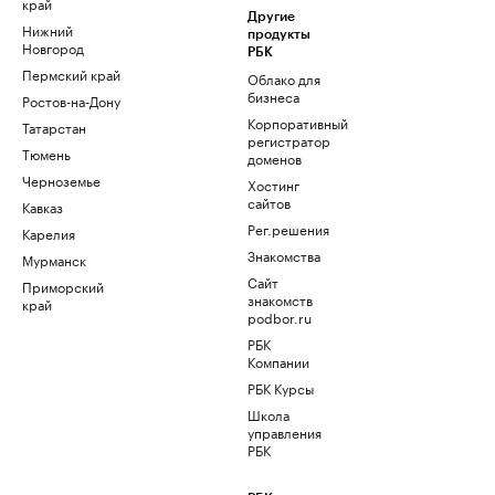
край
Другие
Нижний
продукты
Новгород
РБК
Пермский край
Облако для
бизнеса
Ростов-на-Дону
Корпоративный
Татарстан
регистратор
Тюмень
доменов
Черноземье
Хостинг
сайтов
Кавказ
Рег.решения
Карелия
Знакомства
Мурманск
Сайт
Приморский
знакомств
край
podbor.ru
РБК
Компании
РБК Курсы
Школа
управления
РБК