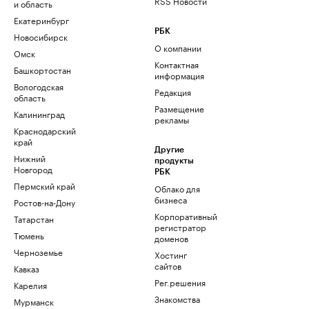
RSS Новости
и область
Екатеринбург
РБК
Новосибирск
О компании
Омск
Контактная
Башкортостан
информация
Вологодская
Редакция
область
Размещение
Калининград
рекламы
Краснодарский
край
Другие
Нижний
продукты
Новгород
РБК
Пермский край
Облако для
бизнеса
Ростов-на-Дону
Корпоративный
Татарстан
регистратор
Тюмень
доменов
Черноземье
Хостинг
сайтов
Кавказ
Рег.решения
Карелия
Знакомства
Мурманск