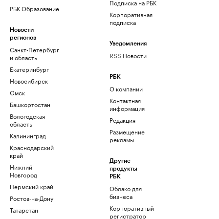
Подписка на РБК
РБК Образование
Корпоративная
подписка
Новости
регионов
Уведомления
Санкт-Петербург
RSS Новости
и область
Екатеринбург
РБК
Новосибирск
О компании
Омск
Контактная
Башкортостан
информация
Вологодская
Редакция
область
Размещение
Калининград
рекламы
Краснодарский
край
Другие
Нижний
продукты
Новгород
РБК
Пермский край
Облако для
бизнеса
Ростов-на-Дону
Корпоративный
Татарстан
регистратор