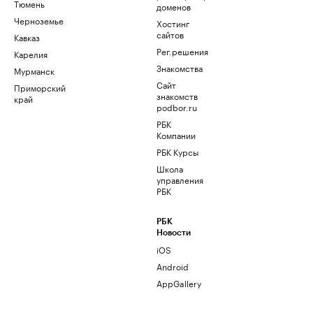
Тюмень
доменов
Черноземье
Хостинг
сайтов
Кавказ
Рег.решения
Карелия
Знакомства
Мурманск
Сайт
Приморский
знакомств
край
podbor.ru
РБК
Компании
РБК Курсы
Школа
управления
РБК
РБК
Новости
iOS
Android
AppGallery