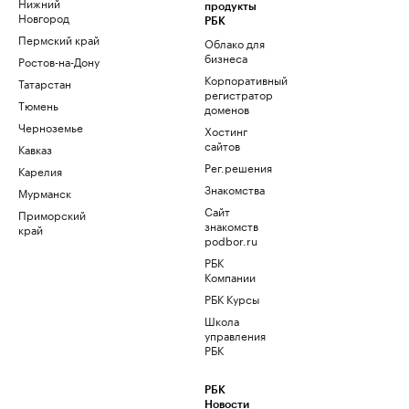
Нижний
продукты
Новгород
РБК
Пермский край
Облако для
бизнеса
Ростов-на-Дону
Корпоративный
Татарстан
регистратор
Тюмень
доменов
Черноземье
Хостинг
сайтов
Кавказ
Рег.решения
Карелия
Знакомства
Мурманск
Сайт
Приморский
знакомств
край
podbor.ru
РБК
Компании
РБК Курсы
Школа
управления
РБК
РБК
Новости