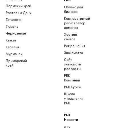
Пермский край
Облако для
бизнеса
Ростов-на-Дону
Корпоративный
Татарстан
регистратор
Тюмень
доменов
Черноземье
Хостинг
сайтов
Кавказ
Рег.решения
Карелия
Знакомства
Мурманск
Сайт
Приморский
знакомств
край
podbor.ru
РБК
Компании
РБК Курсы
Школа
управления
РБК
РБК
Новости
iOS