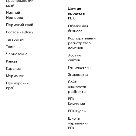
край
Другие
Нижний
продукты
Новгород
РБК
Пермский край
Облако для
бизнеса
Ростов-на-Дону
Корпоративный
Татарстан
регистратор
Тюмень
доменов
Черноземье
Хостинг
сайтов
Кавказ
Рег.решения
Карелия
Знакомства
Мурманск
Сайт
Приморский
знакомств
край
podbor.ru
РБК
Компании
РБК Курсы
Школа
управления
РБК